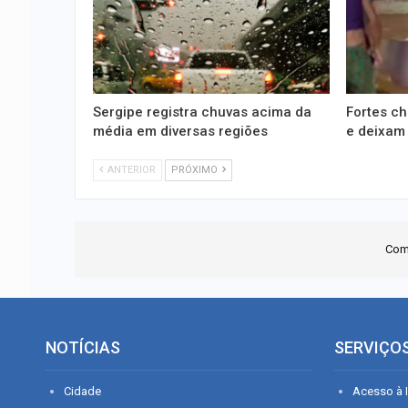
Sergipe registra chuvas acima da
Fortes c
média em diversas regiões
e deixam
ANTERIOR
PRÓXIMO
Com
NOTÍCIAS
SERVIÇO
Cidade
Acesso à I