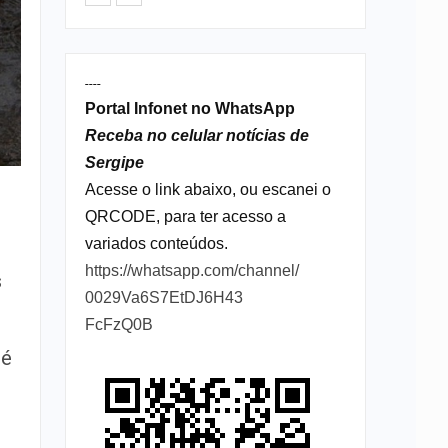
----
Portal Infonet no WhatsApp
Receba no celular notícias de
Sergipe
Acesse o link abaixo, ou escanei o
QRCODE, para ter acesso a
variados conteúdos.
https://whatsapp.com/channel/
s
0029Va6S7EtDJ6H43
FcFzQ0B
 é