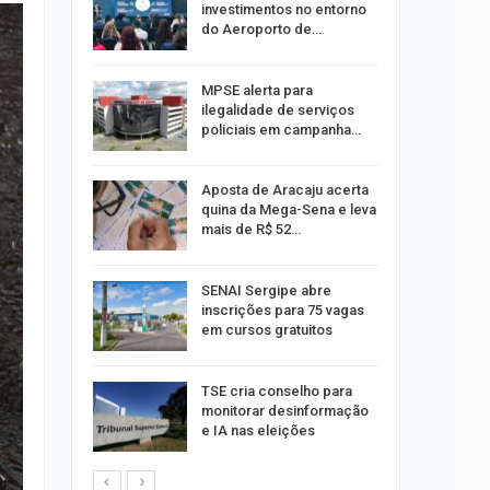
investimentos no entorno
do Aeroporto de…
ina do
MPSE alerta para
ilegalidade de serviços
policiais em campanha…
Um Novo
Aposta de Aracaju acerta
quina da Mega-Sena e leva
mais de R$ 52…
a e
SENAI Sergipe abre
reso por
inscrições para 75 vagas
ica
em cursos gratuitos
sibilidade
TSE cria conselho para
rante o
monitorar desinformação
e IA nas eleições