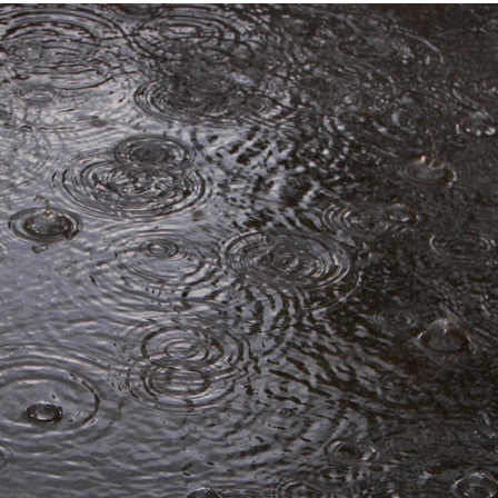
de Pai e Filho
A Fabulosa Maqu
Tempo
Homem Aranha: 
Dia
Mulher é agredid
companheiro é p
violência domést
Sergipe terá pos
de chuva leve du
fim de semana