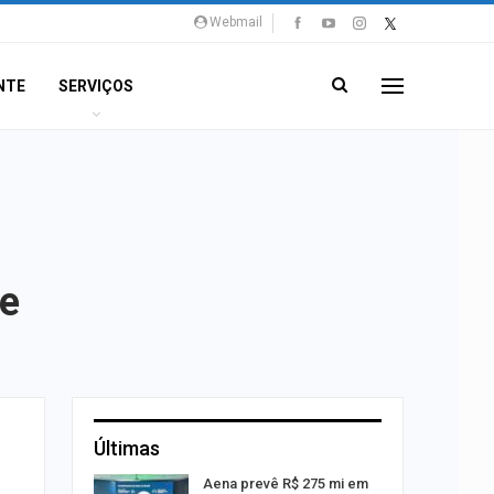
Webmail
NTE
SERVIÇOS
pe
Últimas
 Viagem
Aena prevê R$ 275 mi em