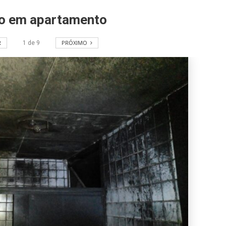
acidente que ma
na BR-235 em…
io em apartamento
Câmara de Itabai
R
PRÓXIMO
1
de
9
abre concurso 
salários de até R$
Filarmônica de I
realiza concert
homenagem ao D
Maurício Manieri 
Aracaju a turnê
Inesquecível
Dia dos Pais: ce
milhões de pess
pretendem comp