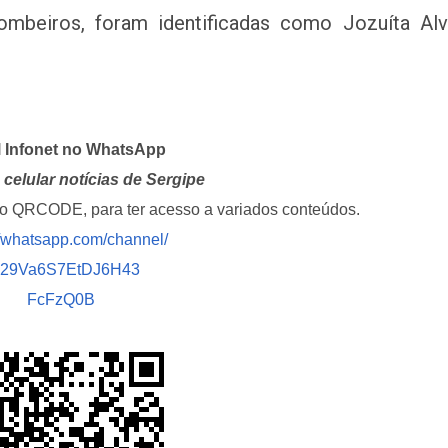
mbeiros, foram identificadas como Jozuíta Al
l Infonet no WhatsApp
celular notícias de Sergipe
i o QRCODE, para ter acesso a variados conteúdos.
//whatsapp.com/channel/
029Va6S7EtDJ6H43
FcFzQ0B