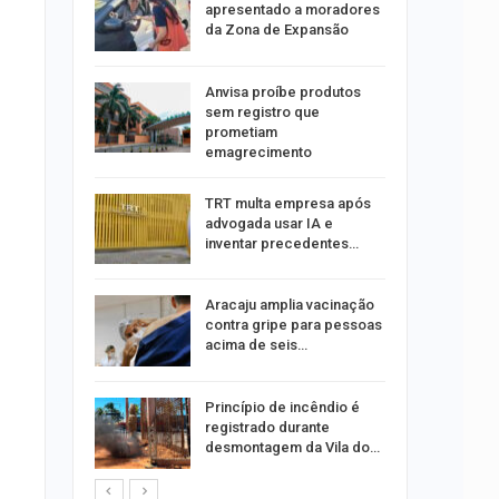
tou casal
apresentado a moradores
da Zona de Expansão
aninha
Anvisa proíbe produtos
com
sem registro que
 3 mil
prometiam
emagrecimento
tabaiana
TRT multa empresa após
o em
advogada usar IA e
ia dos…
inventar precedentes…
traz a
Aracaju amplia vacinação
contra gripe para pessoas
acima de seis…
rca de 104
Princípio de incêndio é
oas
registrado durante
rar…
desmontagem da Vila do…