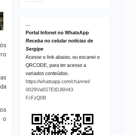
----
Portal Infonet no WhatsApp
Receba no celular notícias de
pós
Sergipe
rro
Acesse o link abaixo, ou escanei o
QRCODE, para ter acesso a
variados conteúdos.
mas
https://whatsapp.com/channel/
ida
0029Va6S7EtDJ6H43
FcFzQ0B
os
, o