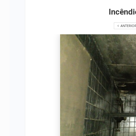
Incênd
ANTERIO