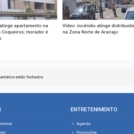
 atinge apartamento na
Vídeo: incêndio atinge distribuid
s Coqueiros; morador é
na Zona Norte de Aracaju
o
entários estão fechados.
S
ENTRETENIMENTO
nternet
Agenda
gem
Promoções