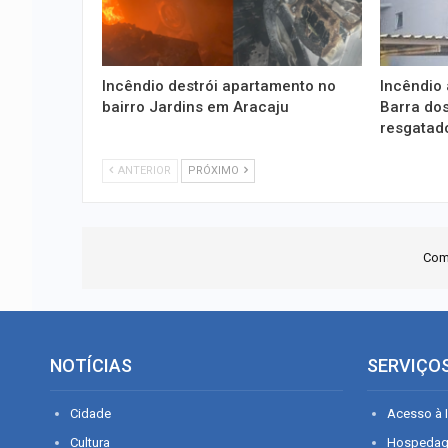
Incêndio destrói apartamento no
Incêndio
bairro Jardins em Aracaju
Barra do
resgatad
ANTERIOR
PRÓXIMO
Com
NOTÍCIAS
SERVIÇO
Cidade
Acesso à I
Cultura
Hospeda