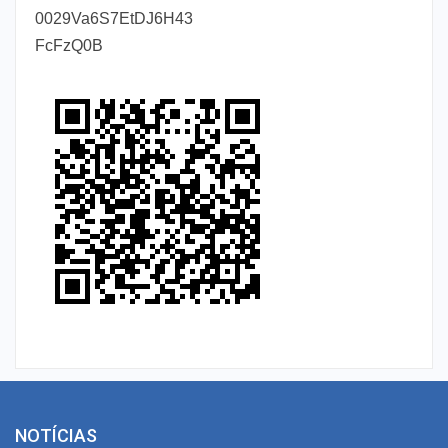
0029Va6S7EtDJ6H43
FcFzQ0B
NOTÍCIAS