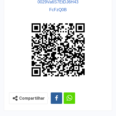
0029Va6S7EtDJ6H43
FcFzQ0B
Compartilhar