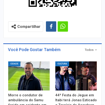
Compartilhar
Você Pode Gostar Também
Todos
CIDADE
CULTURA
Morre o condutor de
44ª Festa do Jegue em
ambulância do Samu
Itabi terá Jonas Esticado
ferido em acidente em
e Tarcísio do Acordeon