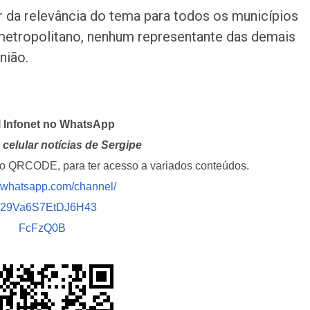
r da relevância do tema para todos os municípios
metropolitano, nenhum representante das demais
nião.
l Infonet no WhatsApp
celular notícias de Sergipe
i o QRCODE, para ter acesso a variados conteúdos.
//whatsapp.com/channel/
029Va6S7EtDJ6H43
FcFzQ0B