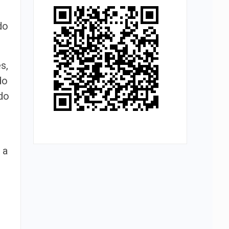
do
s,
do
do
s
 a