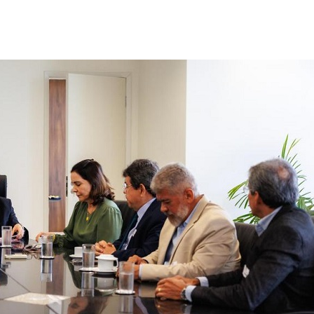
Lei amplia puniç
crimes sexuais o
contra crianças;
Homem é preso 
tráfico de droga
Maria
Orsse apresenta
“Harmonia das E
no…
Terror e docume
estão entre as es
semana nos cin
CCTECA promove