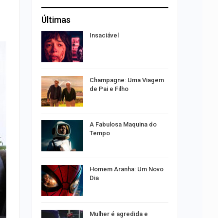
Últimas
ão a
Insaciável
nline
 entenda
por
Champagne: Uma Viagem
s no Santa
de Pai e Filho
 concerto
A Fabulosa Maquina do
sferas”
Tempo
ntário
Homem Aranha: Um Novo
treias da
Dia
emas
 palestra
Mulher é agredida e