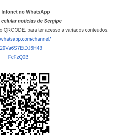
l Infonet no WhatsApp
celular notícias de Sergipe
i o QRCODE, para ter acesso a variados conteúdos.
//whatsapp.com/channel/
029Va6S7EtDJ6H43
FcFzQ0B