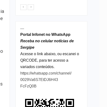
ia
de
----
Portal Infonet no WhatsApp
Receba no celular notícias de
Sergipe
ão
Acesse o link abaixo, ou escanei o
QRCODE, para ter acesso a
variados conteúdos.
https://whatsapp.com/channel/
0029Va6S7EtDJ6H43
os
FcFzQ0B