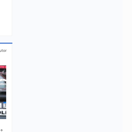
utor
1º