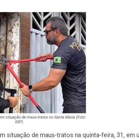
Homem é preso n
América com mai
de crack
Champagne: Uma
de Pai e Filho
A Fabulosa Maqu
Tempo
Homem Aranha: 
Dia
 em situação de maus-tratos no Santa Maria (Foto:
SSP)
Mulher é agredid
companheiro é p
violência domést
m situação de maus-tratos na quinta-feira, 31, em