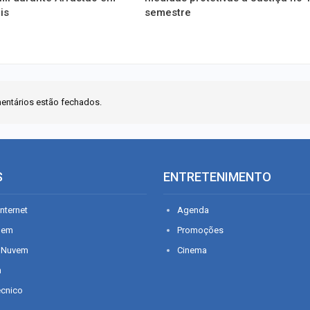
is
semestre
entários estão fechados.
S
ENTRETENIMENTO
nternet
Agenda
gem
Promoções
 Nuvem
Cinema
n
écnico