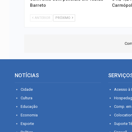
Barreto
Carmópol
ANTERIOR
PRÓXIMO
Com
NOTÍCIAS
SERVIÇO
Cidade
Acesso à I
Cultura
Hospeda
Educação
Comp. em
Economia
Colocatio
Esporte
Suporte T