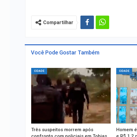
Compartilhar
Você Pode Gostar Também
CIDADE
CIDADE
Três suspeitos morrem após
Homem é 
confronto com policiais em Tobias
e R$ 1,2 