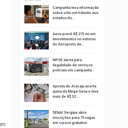
o Bairro
Campanha leva informação
s de 4 kg
sobre voto em trânsito aos
estados do…
 Viagem
Aena prevê R$ 275 mi em
investimentos no entorno
do Aeroporto de…
ina do
MPSE alerta para
ilegalidade de serviços
policiais em campanha…
Um Novo
Aposta de Aracaju acerta
quina da Mega-Sena e leva
mais de R$ 52…
a e
SENAI Sergipe abre
reso por
inscrições para 75 vagas
ica
em cursos gratuitos
 um