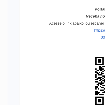
Porta
Receba no 
Acesse o link abaixo, ou escane
https:
0