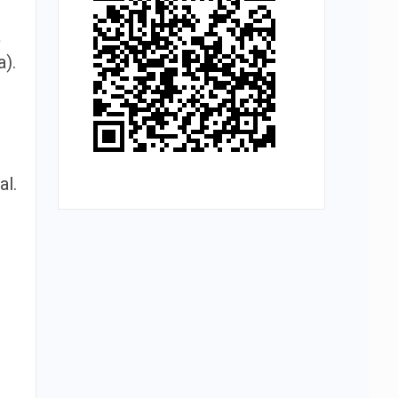
à
).
al.