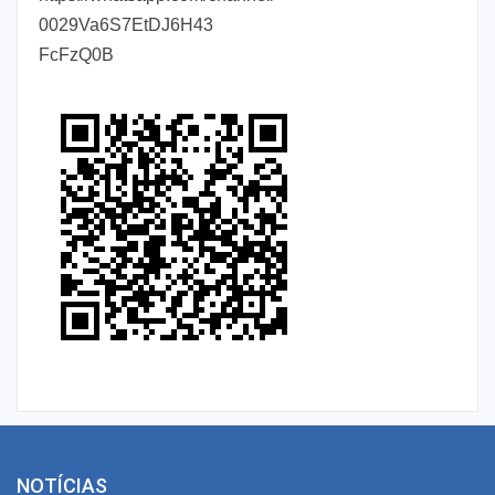
0029Va6S7EtDJ6H43
FcFzQ0B
NOTÍCIAS