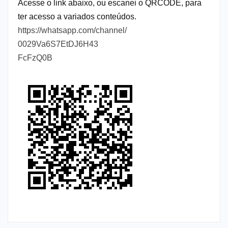
Acesse o link abaixo, ou escanei o QRCODE, para
ter acesso a variados conteúdos.
https://whatsapp.com/channel/
0029Va6S7EtDJ6H43
FcFzQ0B