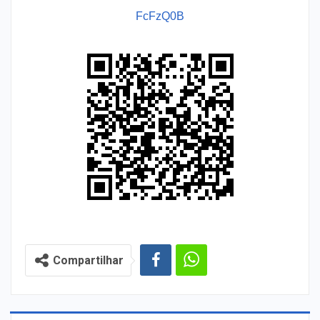
FcFzQ0B
Compartilhar