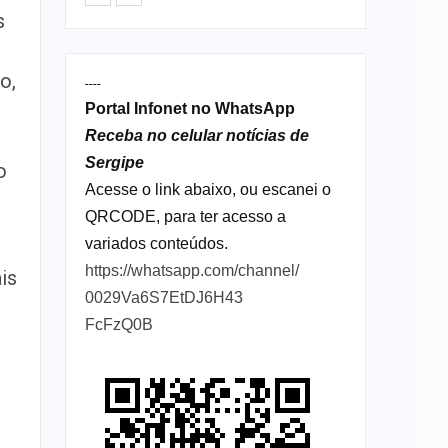
s
o,
----
Portal Infonet no WhatsApp
Receba no celular notícias de
Sergipe
o
Acesse o link abaixo, ou escanei o
QRCODE, para ter acesso a
variados conteúdos.
https://whatsapp.com/channel/
is
0029Va6S7EtDJ6H43
FcFzQ0B