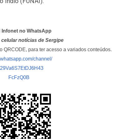
o Índio (FUNAI).
l Infonet no WhatsApp
celular notícias de Sergipe
i o QRCODE, para ter acesso a variados conteúdos.
//whatsapp.com/channel/
029Va6S7EtDJ6H43
FcFzQ0B