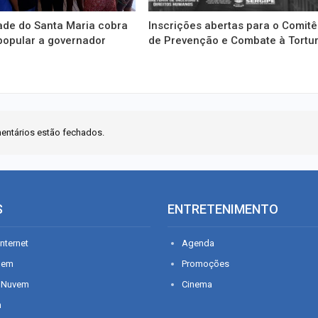
de do Santa Maria cobra
Inscrições abertas para o Comitê
popular a governador
de Prevenção e Combate à Tortu
entários estão fechados.
S
ENTRETENIMENTO
nternet
Agenda
gem
Promoções
 Nuvem
Cinema
n