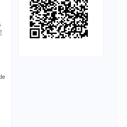
s
É
de