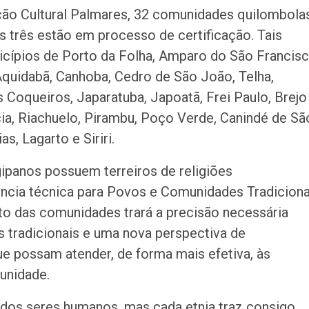
ão Cultural Palmares, 32 comunidades quilombola
as três estão em processo de certificação. Tais
cípios de Porto da Folha, Amparo do São Francisc
Aquidabã, Canhoba, Cedro de São João, Telha,
s Coqueiros, Japaratuba, Japoatã, Frei Paulo, Brejo
ncia, Riachuelo, Pirambu, Poço Verde, Canindé de Sã
s, Lagarto e Siriri.
ipanos possuem terreiros de religiões
rência técnica para Povos e Comunidades Tradiciona
nto das comunidades trará a precisão necessária
 tradicionais e uma nova perspectiva de
ue possam atender, de forma mais efetiva, às
unidade.
os seres humanos, mas cada etnia traz consigo