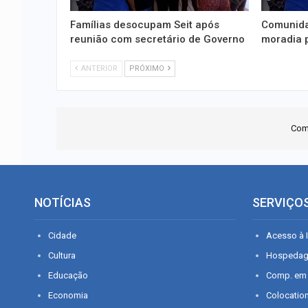
Famílias desocupam Seit após
Comunida
reunião com secretário de Governo
moradia 
ANTERIOR
PRÓXIMO
Com
NOTÍCIAS
SERVIÇO
Cidade
Acesso à I
Cultura
Hospeda
Educação
Comp. em
Economia
Colocatio