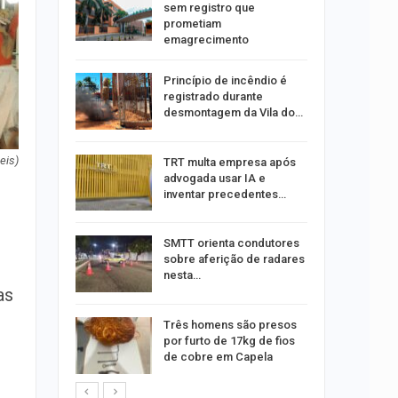
co de
sem registro que
to
prometiam
emagrecimento
minosa é
Princípio de incêndio é
roubos de
registrado durante
pe
desmontagem da Vila do…
u
eis)
TRT multa empresa após
de com
advogada usar IA e
is até…
inventar precedentes…
stam por
SMTT orienta condutores
queiam
sobre aferição de radares
rro
nesta…
as
recebe
Três homens são presos
o projeto
por furto de 17kg de fios
de cobre em Capela