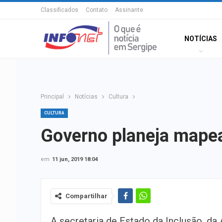
Classificados
Contato
Assinante
NOTÍCIAS
Principal
Notícias
Cultura
CULTURA
Governo planeja mapea
em
11 jun, 2019 18:04
Compartilhar
A secretaria de Estado da Inclusão, da 