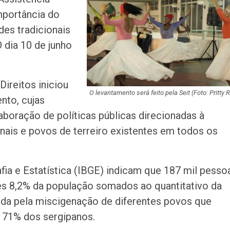
suspeita de tráfi
importância do
drogas em Lagar
es tradicionais
Organização cri
 dia 10 de junho
investigada por 
cargas em Sergi
ireitos iniciou
Descubra Aracaj
O levantamento será feito pela Seit (Foto: Pritty R
nto, cujas
movimenta cida
atrações cultura
aboração de políticas públicas direcionadas à
nais e povos de terreiro existentes em todos os
Moradores prote
melhorias e blo
rodovia em Soco
afia e Estatística (IBGE) indicam que 187 mil pesso
Bairro América 
es 8,2% da população somados ao quantitativo da
décima edição d
ada pela miscigenação de diferentes povos que
‘Tamo…
za 71% dos sergipanos.