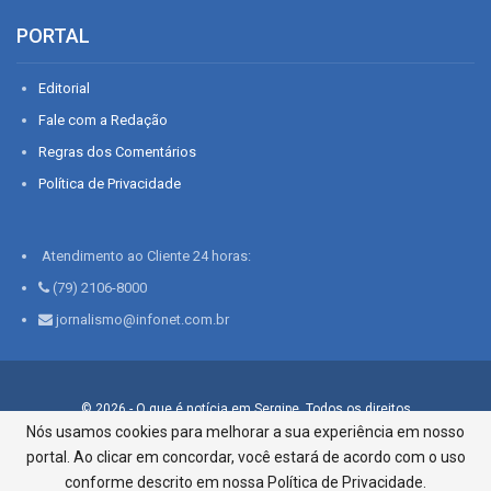
PORTAL
Editorial
Fale com a Redação
Regras dos Comentários
Política de Privacidade
Atendimento ao Cliente 24 horas:
(79) 2106-8000
jornalismo@infonet.com.br
© 2026 - O que é notícia em Sergipe. Todos os direitos
reservados.
Nós usamos cookies para melhorar a sua experiência em nosso
portal. Ao clicar em concordar, você estará de acordo com o uso
Infonet - Rua Monsenhor Silveira 276, Bairro São José |
Aracaju-SE, CEP 49015-030, Fone: 79.2106.8000 - CI Centro de
conforme descrito em nossa Política de Privacidade.