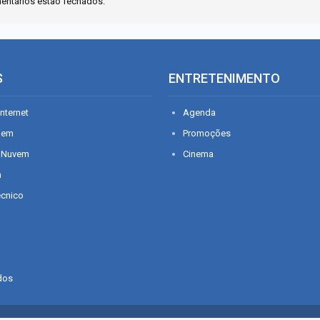
entários estão fechados.
S
ENTRETENIMENTO
nternet
Agenda
gem
Promoções
 Nuvem
Cinema
n
écnico
dos