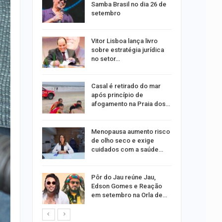
dificulta
Samba Brasil no dia 26 de
setembro
ida após
Vitor Lisboa lança livro
ncionária
sobre estratégia jurídica
no setor…
a Bruna
Casal é retirado do mar
o single
após princípio de
afogamento na Praia dos…
ar
Menopausa aumento risco
acadas
de olho seco e exige
so
cuidados com a saúde…
ara
Pôr do Jau reúne Jau,
ociação
Edson Gomes e Reação
edes
em setembro na Orla de…