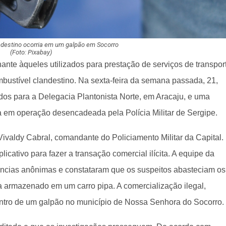
destino ocorria em um galpão em Socorro
(Foto: Pixabay)
nte àqueles utilizados para prestação de serviços de transpor
mbustível clandestino. Na sexta-feira da semana passada, 21,
os para a Delegacia Plantonista Norte, em Aracaju, e uma
a em operação desencadeada pela Polícia Militar de Sergipe.
ivaldy Cabral, comandante do Policiamento Militar da Capital.
icativo para fazer a transação comercial ilícita. A equipe da
núncias anônimas e constataram que os suspeitos abasteciam os
a armazenado em um carro pipa. A comercialização ilegal,
entro de um galpão no município de Nossa Senhora do Socorro.