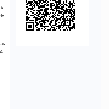
 à
 de
ar,
),