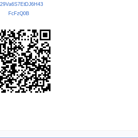
029Va6S7EtDJ6H43
FcFzQ0B