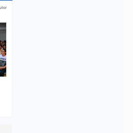
utor
3