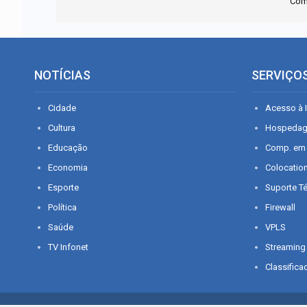
Com
NOTÍCIAS
SERVIÇO
Cidade
Acesso à I
Cultura
Hospeda
Educação
Comp. em
Economia
Colocatio
Esporte
Suporte T
Política
Firewall
Saúde
VPLS
TV Infonet
Streaming
Classifica