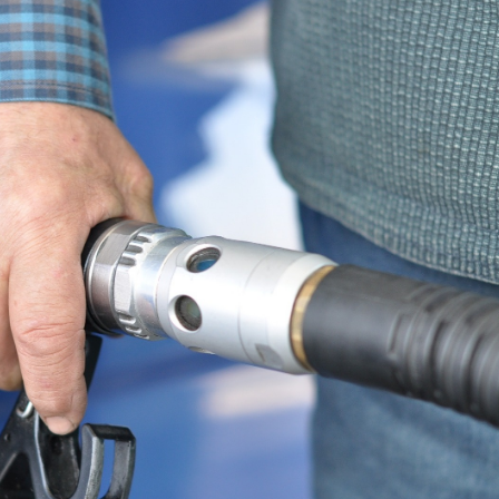
teste do pezinho 
diagnóstico da…
Jovem é apreend
se passar por fu
pública em…
Artista sergipan
Ribeiro lança nov
sobre o amor…
Suspeito de mat
companheira a f
em Gararu é pre
Governo alerta p
golpes de reneg
de dívidas nas r