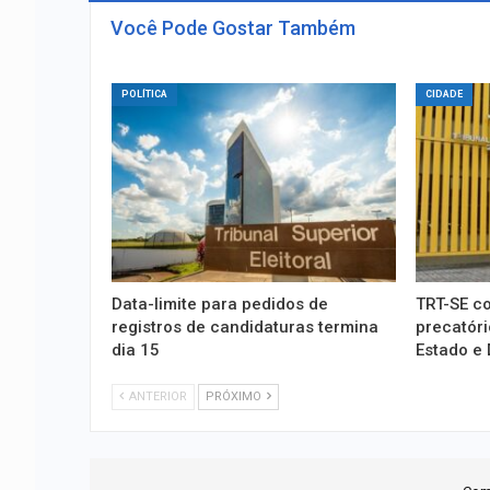
Você Pode Gostar Também
POLÍTICA
CIDADE
Data-limite para pedidos de
TRT-SE c
registros de candidaturas termina
precatóri
dia 15
Estado e
ANTERIOR
PRÓXIMO