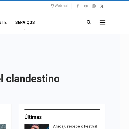
Webmail
NTE
SERVIÇOS
l clandestino
Últimas
ação do
Aracaju recebe o Festival