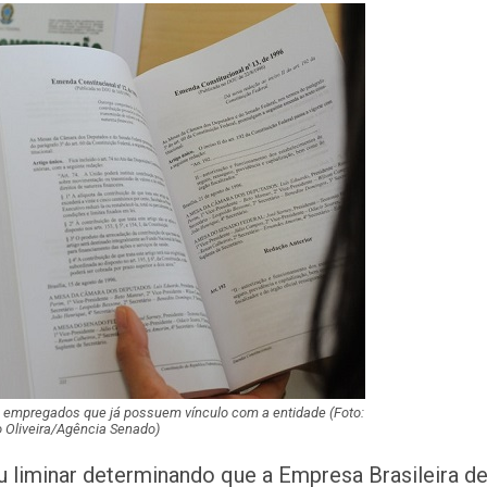
retenções no trâ
entorno do DIA 
Homem que ame
matar a própria a
preso em Santo
Anvisa desmente
sobre presença
plástico ou petr
CPI das Conces
retoma trabalhos
próxima segunda-
Ipesaúde amplia
imunização cont
e empregados que já possuem vínculo com a entidade (Foto:
Influenza para o 
 Oliveira/Agência Senado)
em geral
 liminar determinando que a Empresa Brasileira d