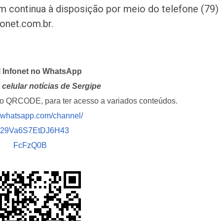
m continua à disposição por meio do telefone (79)
onet.com.br.
l Infonet no WhatsApp
celular notícias de Sergipe
i o QRCODE, para ter acesso a variados conteúdos.
//whatsapp.com/channel/
029Va6S7EtDJ6H43
FcFzQ0B