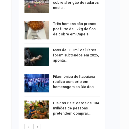
nsito no
sobre aferição de radares
e do…
nesta…
açou
Três homens são presos
vó é
por furto de 17kg de fios
 Amaro
de cobre em Capela
 boato
Mais de 830 mil celulares
 de
foram subtraídos em 2025,
óleo em…
aponta…
sões
Filarmônica de Itabaiana
 na
realiza concerto em
feira, 10
homenagem ao Dia dos…
Dia dos Pais: cerca de 104
ra
milhões de pessoas
público
pretendem comprar…
e