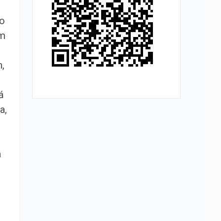
do
em
,
á
a,
a