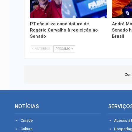
PT oficializa candidatura de
André Mo
Rogério Carvalho à reeleição ao
Senado h
Senado
Brasil
ANTERIOR
PRÓXIMO
Com
NOTÍCIAS
SERVIÇO
Cidade
Acesso à I
Cultura
Hospeda