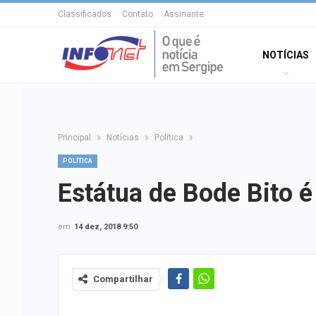
Classificados
Contato
Assinante
NOTÍCIAS
Principal
Notícias
Política
POLÍTICA
Estátua de Bode Bito é
em
14 dez, 2018 9:50
Compartilhar