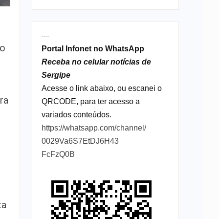
----
do
Portal Infonet no WhatsApp
Receba no celular notícias de
Sergipe
Acesse o link abaixo, ou escanei o
ra
QRCODE, para ter acesso a
variados conteúdos.
https://whatsapp.com/channel/
0029Va6S7EtDJ6H43
FcFzQ0B
ta