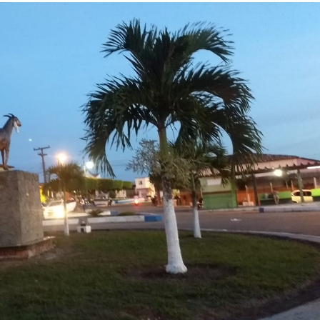
suspeita de tráfi
drogas em Lagar
Organização cri
investigada por 
cargas em Sergi
Descubra Aracaj
movimenta cida
atrações cultura
Moradores prote
melhorias e blo
rodovia em Soco
Bairro América 
décima edição d
‘Tamo…