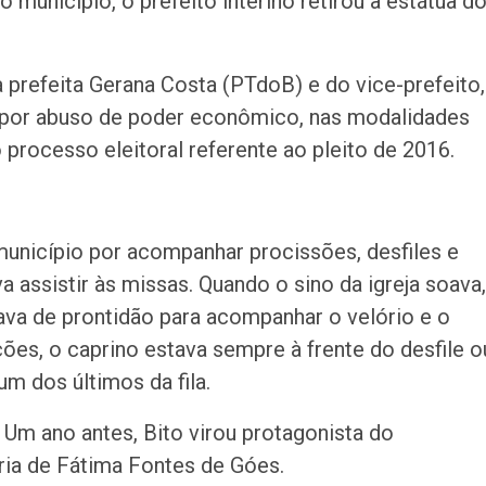
município, o prefeito interino retirou a estátua d
a prefeita Gerana Costa (PTdoB) e do vice-prefeito,
 por abuso de poder econômico, nas modalidades
processo eleitoral referente ao pleito de 2016.
município por acompanhar procissões, desfiles e
 assistir às missas. Quando o sino da igreja soava,
ava de prontidão para acompanhar o velório e o
ões, o caprino estava sempre à frente do desfile o
m dos últimos da fila.
Um ano antes, Bito virou protagonista do
ria de Fátima Fontes de Góes.