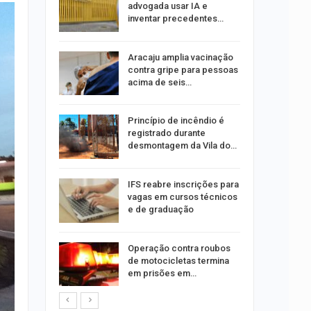
co de
advogada usar IA e
to
inventar precedentes…
minosa é
Aracaju amplia vacinação
roubos de
contra gripe para pessoas
pe
acima de seis…
u
Princípio de incêndio é
de com
registrado durante
is até…
desmontagem da Vila do…
stam por
IFS reabre inscrições para
queiam
vagas em cursos técnicos
rro
e de graduação
recebe
Operação contra roubos
o projeto
de motocicletas termina
em prisões em…