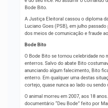
e do seu vice. Ao assumir o comando do 
Bode Bito.
A Justiça Eleitoral cassou o diploma d
Luciano Goes (PSB), em julho passado
dos meios de comunicação e fraude ao 
Bode Bito
O Bode Bito se tornou celebridade no 
enterros. Salvo do abate Bito costumava
anunciando algum falecimento, Bito fic
enterro. Em qualquer uma destas situaç
cortejo, quase nunca ao lado ou sendo u
O animal morreu em 2007, aos 18 anos. 
documentário “Deu Bode” feito por Ma