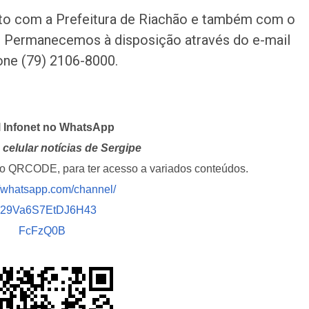
to com a Prefeitura de Riachão e também com o
to. Permanecemos à disposição através do e-mail
one (79) 2106-8000.
l Infonet no WhatsApp
celular notícias de Sergipe
i o QRCODE, para ter acesso a variados conteúdos.
//whatsapp.com/channel/
029Va6S7EtDJ6H43
FcFzQ0B