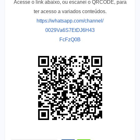
Acesse o link abaixo, ou escanei o QRCODE, para
ter acesso a variados conteúdos.
https://whatsapp.com/channel/
0029Va6S7EtDJ6H43
FcFzQ0B