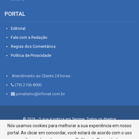
PORTAL
Editorial
Fale com a Redação
Regras dos Comentários
Política de Privacidade
Atendimento ao Cliente 24 horas:
(79) 2106-8000
jornalismo@infonet.com.br
© 2026 - O que é notícia em Sergipe. Todos os direitos
reservados.
Nós usamos cookies para melhorar a sua experiência em nosso
portal. Ao clicar em concordar, você estará de acordo com o uso
Infonet - Rua Monsenhor Silveira 276, Bairro São José |