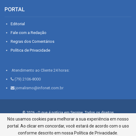
PORTAL
Editorial
Fale com a Redação
Regras dos Comentários
Política de Privacidade
Atendimento ao Cliente 24 horas:
(79) 2106-8000
jornalismo@infonet.com.br
© 2026 - O que é notícia em Sergipe. Todos os direitos
reservados.
Nós usamos cookies para melhorar a sua experiência em nosso
portal. Ao clicar em concordar, você estará de acordo com o uso
Infonet - Rua Monsenhor Silveira 276, Bairro São José |
Aracaju-SE, CEP 49015-030, Fone: 79.2106.8000 - CI Centro de
conforme descrito em nossa Política de Privacidade.