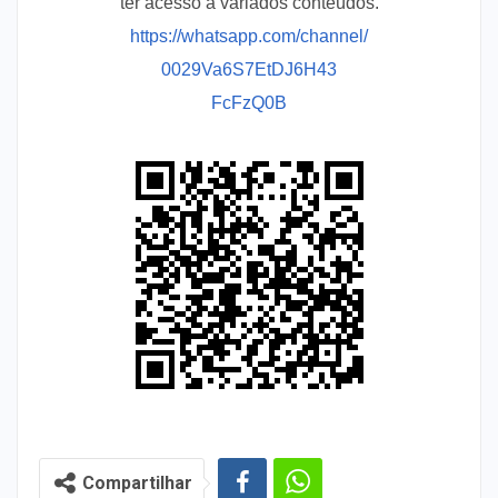
ter acesso a variados conteúdos.
https://whatsapp.com/channel/
0029Va6S7EtDJ6H43
FcFzQ0B
Compartilhar