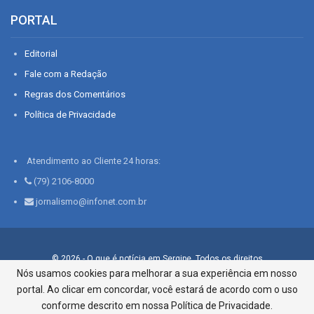
PORTAL
Editorial
Fale com a Redação
Regras dos Comentários
Política de Privacidade
Atendimento ao Cliente 24 horas:
(79) 2106-8000
jornalismo@infonet.com.br
© 2026 - O que é notícia em Sergipe. Todos os direitos
reservados.
Nós usamos cookies para melhorar a sua experiência em nosso
portal. Ao clicar em concordar, você estará de acordo com o uso
Infonet - Rua Monsenhor Silveira 276, Bairro São José |
Aracaju-SE, CEP 49015-030, Fone: 79.2106.8000 - CI Centro de
conforme descrito em nossa Política de Privacidade.