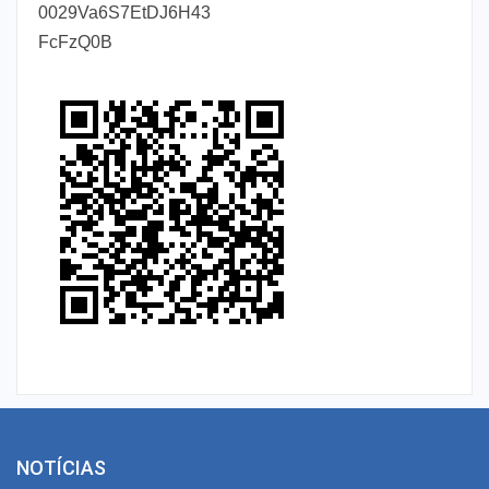
0029Va6S7EtDJ6H43
FcFzQ0B
NOTÍCIAS