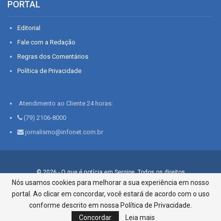
PORTAL
Editorial
Fale com a Redação
Regras dos Comentários
Política de Privacidade
Atendimento ao Cliente 24 horas:
(79) 2106-8000
jornalismo@infonet.com.br
© 2026 - O que é notícia em Sergipe. Todos os direitos
reservados.
Nós usamos cookies para melhorar a sua experiência em nosso
portal. Ao clicar em concordar, você estará de acordo com o uso
Infonet - Rua Monsenhor Silveira 276, Bairro São José |
Aracaju-SE, CEP 49015-030, Fone: 79.2106.8000 - CI Centro de
conforme descrito em nossa Política de Privacidade.
Informações LTDA
Concordar
Leia mais