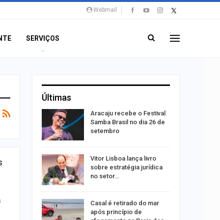
Webmail
NTE
SERVIÇOS
Últimas
 abre 60
Aracaju recebe o Festival
 trabalho
Samba Brasil no dia 26 de
do…
setembro
do após
Vitor Lisboa lança livro
s
to de
sobre estratégia jurídica
xual
no setor…
s
 eclipses;
Casal é retirado do mar
tir aos
após princípio de