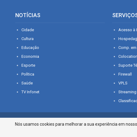
NOTÍCIAS
SERVIÇO
Cidade
Acesso à I
Cultura
Hospeda
Educação
Comp. em
Economia
Colocatio
Esporte
Suporte T
Política
Firewall
Saúde
VPLS
TV Infonet
Streaming
Classifica
© 2026 - O que é notícia em Sergipe. Todos os direitos reservados.
Nós usamos cookies para melhorar a sua experiência em nosso p