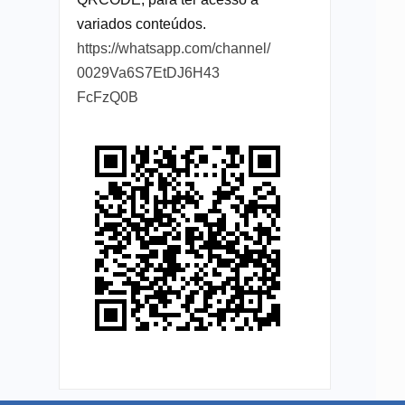
variados conteúdos.
https://whatsapp.com/channel/
0029Va6S7EtDJ6H43
FcFzQ0B