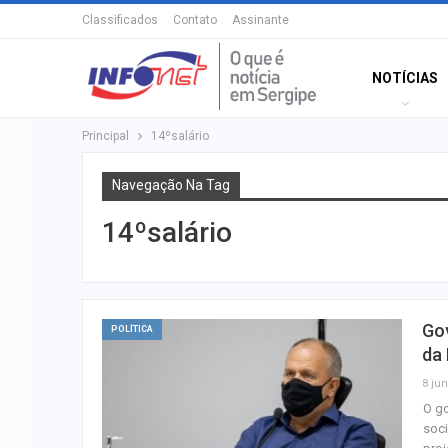
Classificados
Contato
Assinante
NOTÍCIAS
Principal
14ºsalário
Navegação Na Tag
14ºsalário
Gov
POLÍTICA
da
8 jun
O go
soci