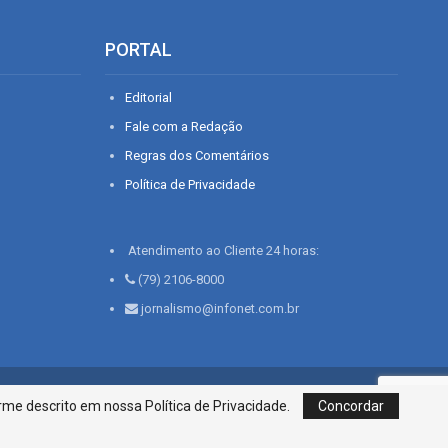
PORTAL
Editorial
Fale com a Redação
Regras dos Comentários
Política de Privacidade
Atendimento ao Cliente 24 horas:
(79) 2106-8000
jornalismo@infonet.com.br
76, Bairro São José | Aracaju-SE, CEP 49015-030, Fone: 79.2106.8000 - CI
me descrito em nossa Política de Privacidade.
Concordar
Centro de Informações LTDA