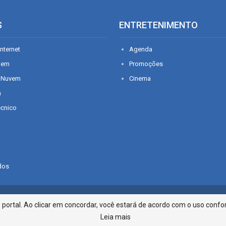
S
ENTRETENIMENTO
nternet
Agenda
gem
Promoções
 Nuvem
Cinema
n
écnico
dos
Infonet - Rua Monsenhor Silveira 2
ortal. Ao clicar em concordar, você estará de acordo com o uso confor
Leia mais