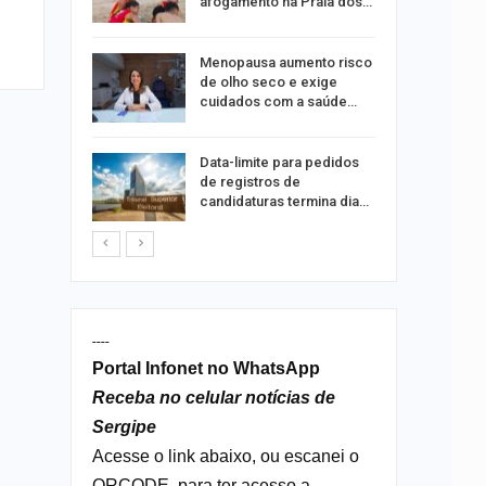
afogamento na Praia dos…
ação do
Menopausa aumento risco
dificulta
de olho seco e exige
cuidados com a saúde…
ida após
Data-limite para pedidos
ncionária
de registros de
candidaturas termina dia…
----
Portal Infonet no WhatsApp
Receba no celular notícias de
Sergipe
Acesse o link abaixo, ou escanei o
QRCODE, para ter acesso a