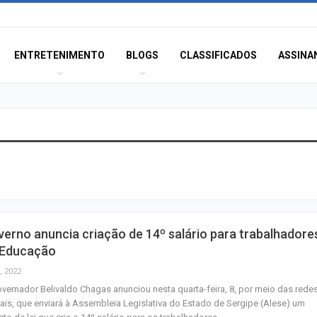
ENTRETENIMENTO
BLOGS
CLASSIFICADOS
ASSINA
Rede de Talentos
oportunidades de
para egressos 
Homem é indicia
erno anuncia criação de 14º salário para trabalhadore
ser filmado em a
 Educação
importunação se
, 2022
vernador Belivaldo Chagas anunciou nesta quarta-feira, 8, por meio das rede
Agosto terá dois
ais, que enviará à Assembleia Legislativa do Estado de Sergipe (Alese) um
saiba como assis