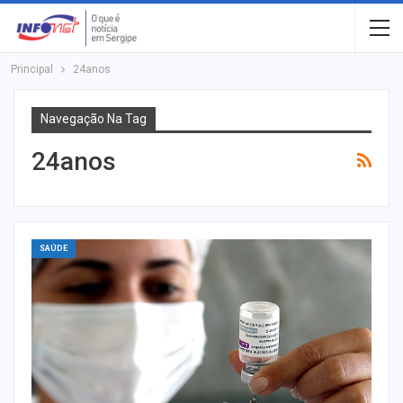
Principal
24anos
Navegação Na Tag
24anos
SAÚDE