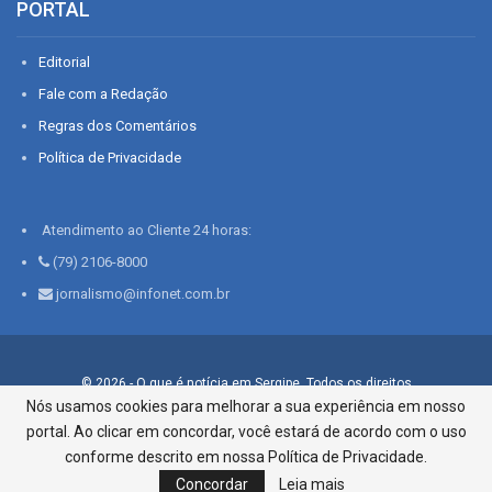
PORTAL
Editorial
Fale com a Redação
Regras dos Comentários
Política de Privacidade
Atendimento ao Cliente 24 horas:
(79) 2106-8000
jornalismo@infonet.com.br
© 2026 - O que é notícia em Sergipe. Todos os direitos
reservados.
Nós usamos cookies para melhorar a sua experiência em nosso
portal. Ao clicar em concordar, você estará de acordo com o uso
Infonet - Rua Monsenhor Silveira 276, Bairro São José |
Aracaju-SE, CEP 49015-030, Fone: 79.2106.8000 - CI Centro de
conforme descrito em nossa Política de Privacidade.
Informações LTDA
Concordar
Leia mais