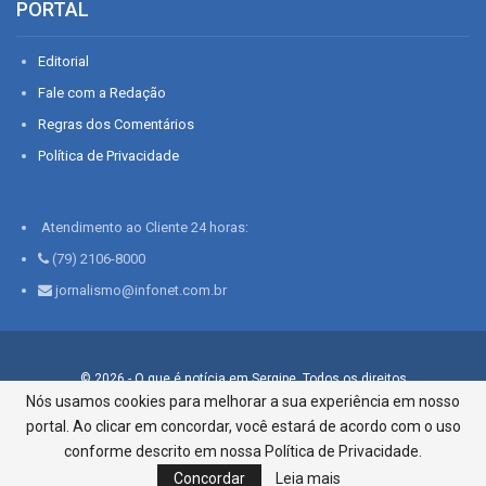
PORTAL
Editorial
Fale com a Redação
Regras dos Comentários
Política de Privacidade
Atendimento ao Cliente 24 horas:
(79) 2106-8000
jornalismo@infonet.com.br
© 2026 - O que é notícia em Sergipe. Todos os direitos
reservados.
Nós usamos cookies para melhorar a sua experiência em nosso
portal. Ao clicar em concordar, você estará de acordo com o uso
Infonet - Rua Monsenhor Silveira 276, Bairro São José |
Aracaju-SE, CEP 49015-030, Fone: 79.2106.8000 - CI Centro de
conforme descrito em nossa Política de Privacidade.
Informações LTDA
Concordar
Leia mais