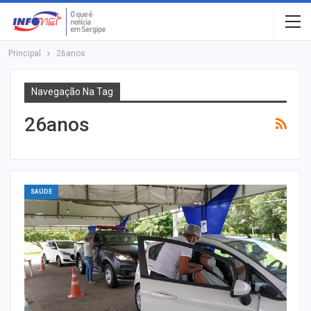
Principal
26anos
Navegação Na Tag
26anos
SAÚDE