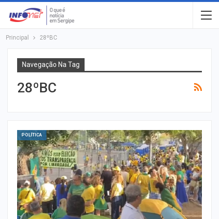
Principal
28ºBC
Navegação Na Tag
28ºBC
POLÍTICA