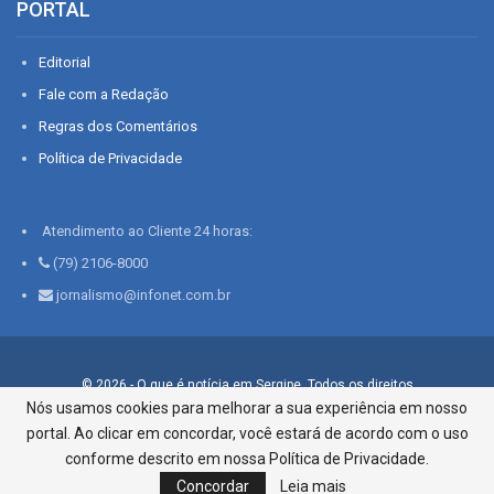
PORTAL
Editorial
Fale com a Redação
Regras dos Comentários
Política de Privacidade
Atendimento ao Cliente 24 horas:
(79) 2106-8000
jornalismo@infonet.com.br
© 2026 - O que é notícia em Sergipe. Todos os direitos
reservados.
Nós usamos cookies para melhorar a sua experiência em nosso
portal. Ao clicar em concordar, você estará de acordo com o uso
Infonet - Rua Monsenhor Silveira 276, Bairro São José |
Aracaju-SE, CEP 49015-030, Fone: 79.2106.8000 - CI Centro de
conforme descrito em nossa Política de Privacidade.
Informações LTDA
Concordar
Leia mais