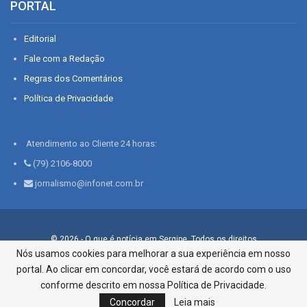
PORTAL
Editorial
Fale com a Redação
Regras dos Comentários
Política de Privacidade
Atendimento ao Cliente 24 horas:
(79) 2106-8000
jornalismo@infonet.com.br
© 2026 - O que é notícia em Sergipe. Todos os direitos
reservados.
Nós usamos cookies para melhorar a sua experiência em nosso
portal. Ao clicar em concordar, você estará de acordo com o uso
Infonet - Rua Monsenhor Silveira 276, Bairro São José |
Aracaju-SE, CEP 49015-030, Fone: 79.2106.8000 - CI Centro de
conforme descrito em nossa Política de Privacidade.
Informações LTDA
Concordar
Leia mais