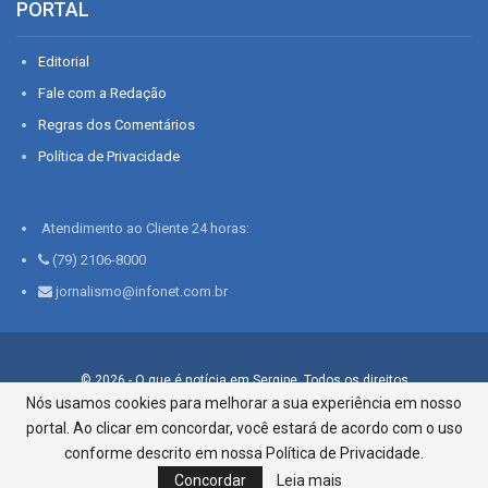
PORTAL
Editorial
Fale com a Redação
Regras dos Comentários
Política de Privacidade
Atendimento ao Cliente 24 horas:
(79) 2106-8000
jornalismo@infonet.com.br
© 2026 - O que é notícia em Sergipe. Todos os direitos
reservados.
Nós usamos cookies para melhorar a sua experiência em nosso
portal. Ao clicar em concordar, você estará de acordo com o uso
Infonet - Rua Monsenhor Silveira 276, Bairro São José |
Aracaju-SE, CEP 49015-030, Fone: 79.2106.8000 - CI Centro de
conforme descrito em nossa Política de Privacidade.
Informações LTDA
Concordar
Leia mais