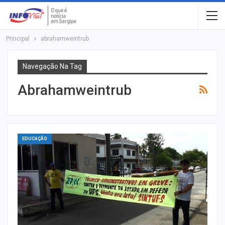
Principal
abrahamweintrub
Navegação Na Tag
Abrahamweintrub
EDUCAÇÃO