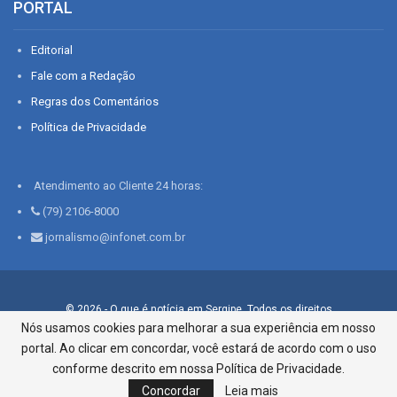
PORTAL
Editorial
Fale com a Redação
Regras dos Comentários
Política de Privacidade
Atendimento ao Cliente 24 horas:
(79) 2106-8000
jornalismo@infonet.com.br
© 2026 - O que é notícia em Sergipe. Todos os direitos
reservados.
Nós usamos cookies para melhorar a sua experiência em nosso
portal. Ao clicar em concordar, você estará de acordo com o uso
Infonet - Rua Monsenhor Silveira 276, Bairro São José |
Aracaju-SE, CEP 49015-030, Fone: 79.2106.8000 - CI Centro de
conforme descrito em nossa Política de Privacidade.
Informações LTDA
Concordar
Leia mais