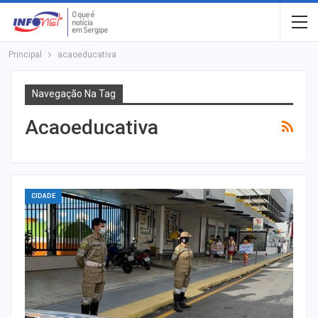
Principal
acaoeducativa
Navegação Na Tag
Acaoeducativa
CIDADE