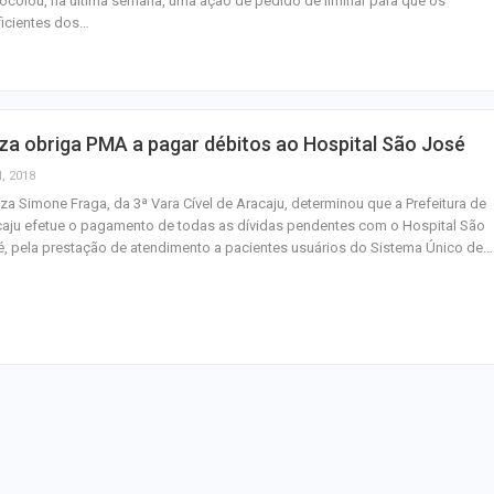
ocolou, na última semana, uma ação de pedido de liminar para que os
Inesquecível
icientes dos…
Dia dos Pais: ce
milhões de pess
pretendem comp
za obriga PMA a pagar débitos ao Hospital São José
Homem é preso 
l, 2018
suspeita de tráfi
íza Simone Fraga, da 3ª Vara Cível de Aracaju, determinou que a Prefeitura de
drogas em Lagar
aju efetue o pagamento de todas as dívidas pendentes com o Hospital São
, pela prestação de atendimento a pacientes usuários do Sistema Único de…