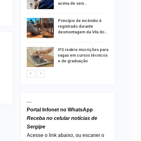
acima de seis…
rca de 104
Princípio de incêndio é
oas
registrado durante
rar…
desmontagem da Vila do…
por
IFS reabre inscrições para
co de
vagas em cursos técnicos
to
e de graduação
----
Portal Infonet no WhatsApp
Receba no celular notícias de
Sergipe
Acesse o link abaixo, ou escanei o