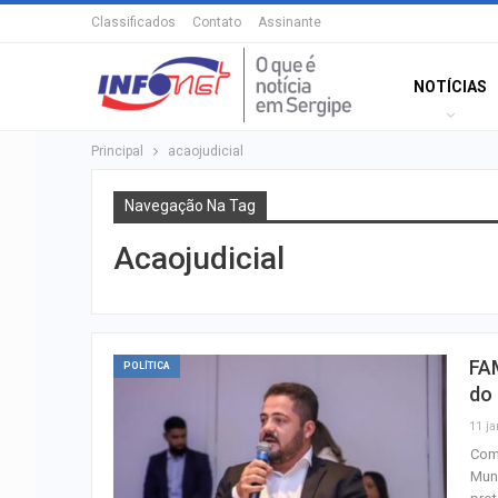
Classificados
Contato
Assinante
NOTÍCIAS
Principal
acaojudicial
Navegação Na Tag
Acaojudicial
FAM
POLÍTICA
do
11 ja
Com 
Muni