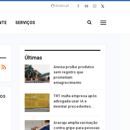
Webmail
NTE
SERVIÇOS
Últimas
aninha
Anvisa proíbe produtos
com
sem registro que
 3 mil
prometiam
emagrecimento
tabaiana
sos
TRT multa empresa após
o em
advogada usar IA e
ia dos…
inventar precedentes…
traz a
Aracaju amplia vacinação
contra gripe para pessoas