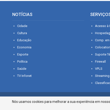
NOTÍCIAS
SERVIÇO
Cidade
Acesso à I
Cultura
Hospeda
Educação
Comp. em
Economia
Colocatio
Esporte
Suporte T
Política
Firewall
Saúde
VPLS
TV Infonet
Streaming
Classifica
© 2026 - O que é notícia em Sergipe. Todos os direitos reservados.
Nós usamos cookies para melhorar a sua experiência em nosso p