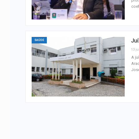
prot
coef
Juí
SAÚDE
13 ju
A ju
Arac
José