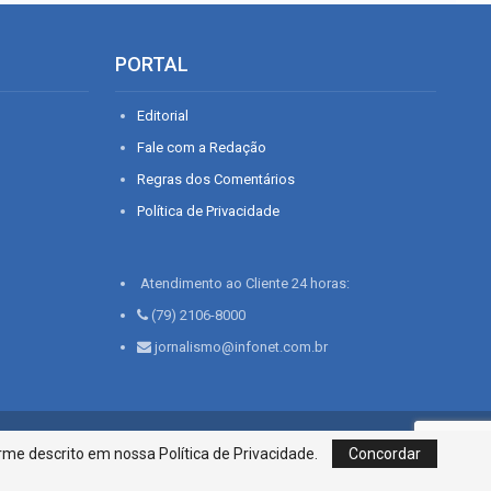
PORTAL
Editorial
Fale com a Redação
Regras dos Comentários
Política de Privacidade
Atendimento ao Cliente 24 horas:
(79) 2106-8000
jornalismo@infonet.com.br
76, Bairro São José | Aracaju-SE, CEP 49015-030, Fone: 79.2106.8000 - CI
me descrito em nossa Política de Privacidade.
Concordar
Centro de Informações LTDA