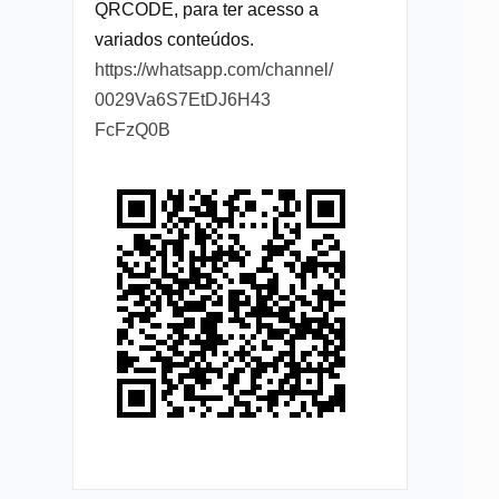
QRCODE, para ter acesso a
variados conteúdos.
https://whatsapp.com/channel/
0029Va6S7EtDJ6H43
FcFzQ0B