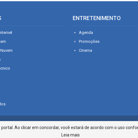
S
ENTRETENIMENTO
nternet
Agenda
gem
Promoções
 Nuvem
Cinema
n
écnico
dos
Infonet - Rua Monsenhor Silveira 2
ortal. Ao clicar em concordar, você estará de acordo com o uso confor
Leia mais