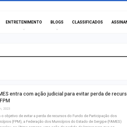
ENTRETENIMENTO
BLOGS
CLASSIFICADOS
ASSINA
Câmara de Itabai
abre concurso 
salários de até R$
Filarmônica de I
ES entra com ação judicial para evitar perda de recur
realiza concert
 FPM
homenagem ao D
n, 2023
o objetivo de evitar a perda de recursos do Fundo de Participação dos
Maurício Manieri 
cípios (FPM), a Federação dos Municípios do Estado de Sergipe (FAMES)
Aracaju a turnê