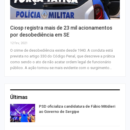
Ciosp registra mais de 23 mil acionamentos
por desobediência em SE
12 fev, 2021
O crime de desobediência existe desde 1940. A conduta está
prevista no artigo 330 do Código Penal, que descreve a prática
como sendo o ato de não acatar ordem legal de funcionário
público. A ação tornou-se mais evidente com o surgimento…
Últimas
ra
PSD oficializa candidatura de Fábio Mitidieri
ao Governo de Sergipe