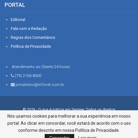
PORTAL
Editorial
Fale com a Redação
Regras dos Comentários
Política de Privacidade
Atendimento ao Cliente 24 horas:
(79) 2106-8000
jornalismo@infonet.com.br
© 2026 - O que é notícia em Sergipe. Todos os direitos
reservados.
Nós usamos cookies para melhorar a sua experiência em nosso
portal. Ao clicar em concordar, você estará de acordo com o uso
Infonet - Rua Monsenhor Silveira 276, Bairro São José |
Aracaju-SE, CEP 49015-030, Fone: 79.2106.8000 - CI Centro de
conforme descrito em nossa Política de Privacidade.
Informações LTDA