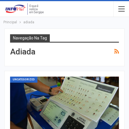
Principal
adiada
Navegação Na Tag
Adiada
UNCATEGORIZED