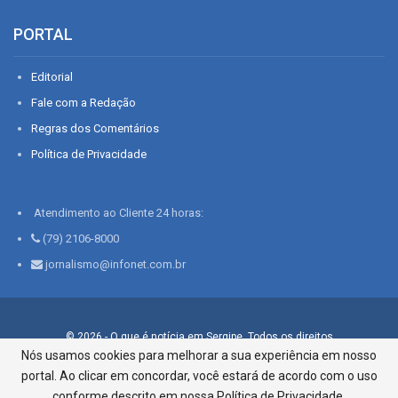
PORTAL
Editorial
Fale com a Redação
Regras dos Comentários
Política de Privacidade
Atendimento ao Cliente 24 horas:
(79) 2106-8000
jornalismo@infonet.com.br
© 2026 - O que é notícia em Sergipe. Todos os direitos
reservados.
Nós usamos cookies para melhorar a sua experiência em nosso
portal. Ao clicar em concordar, você estará de acordo com o uso
Infonet - Rua Monsenhor Silveira 276, Bairro São José |
Aracaju-SE, CEP 49015-030, Fone: 79.2106.8000 - CI Centro de
conforme descrito em nossa Política de Privacidade.