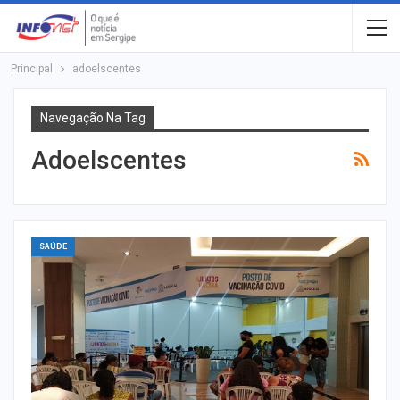
Principal
adoelscentes
Navegação Na Tag
Adoelscentes
SAÚDE