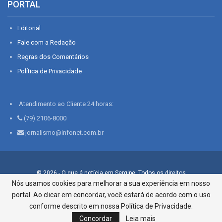
PORTAL
Editorial
Fale com a Redação
Regras dos Comentários
Política de Privacidade
Atendimento ao Cliente 24 horas:
(79) 2106-8000
jornalismo@infonet.com.br
© 2026 - O que é notícia em Sergipe. Todos os direitos
reservados.
Nós usamos cookies para melhorar a sua experiência em nosso
portal. Ao clicar em concordar, você estará de acordo com o uso
Infonet - Rua Monsenhor Silveira 276, Bairro São José |
Aracaju-SE, CEP 49015-030, Fone: 79.2106.8000 - CI Centro de
conforme descrito em nossa Política de Privacidade.
Informações LTDA
Concordar
Leia mais