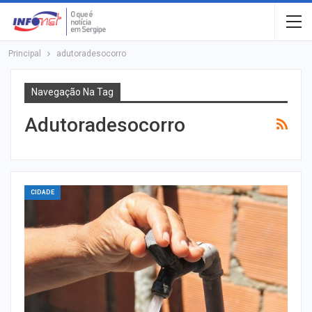
Principal
adutoradesocorro
Navegação Na Tag
Adutoradesocorro
CIDADE