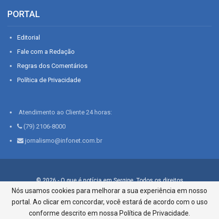
PORTAL
Editorial
Fale com a Redação
Regras dos Comentários
Política de Privacidade
Atendimento ao Cliente 24 horas:
(79) 2106-8000
jornalismo@infonet.com.br
© 2026 - O que é notícia em Sergipe. Todos os direitos
reservados.
Nós usamos cookies para melhorar a sua experiência em nosso
portal. Ao clicar em concordar, você estará de acordo com o uso
Infonet - Rua Monsenhor Silveira 276, Bairro São José |
Aracaju-SE, CEP 49015-030, Fone: 79.2106.8000 - CI Centro de
conforme descrito em nossa Política de Privacidade.