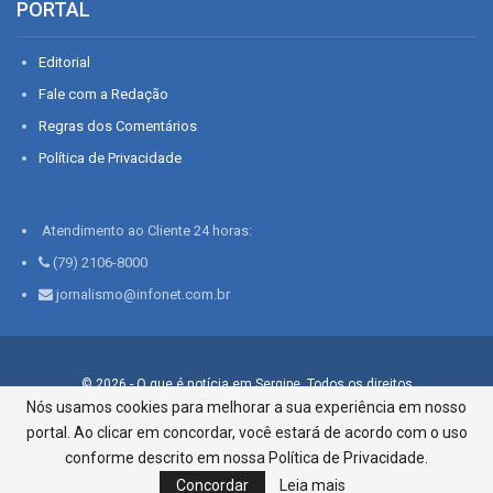
PORTAL
Editorial
Fale com a Redação
Regras dos Comentários
Política de Privacidade
Atendimento ao Cliente 24 horas:
(79) 2106-8000
jornalismo@infonet.com.br
© 2026 - O que é notícia em Sergipe. Todos os direitos
reservados.
Nós usamos cookies para melhorar a sua experiência em nosso
portal. Ao clicar em concordar, você estará de acordo com o uso
Infonet - Rua Monsenhor Silveira 276, Bairro São José |
Aracaju-SE, CEP 49015-030, Fone: 79.2106.8000 - CI Centro de
conforme descrito em nossa Política de Privacidade.
Informações LTDA
Concordar
Leia mais