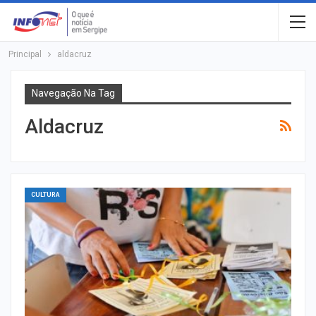
Principal
aldacruz
Navegação Na Tag
Aldacruz
CULTURA