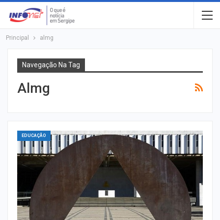
Principal
almg
Navegação Na Tag
Almg
EDUCAÇÃO