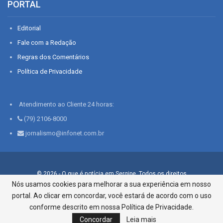
PORTAL
Editorial
Fale com a Redação
Regras dos Comentários
Política de Privacidade
Atendimento ao Cliente 24 horas:
(79) 2106-8000
jornalismo@infonet.com.br
© 2026 - O que é notícia em Sergipe. Todos os direitos
reservados.
Nós usamos cookies para melhorar a sua experiência em nosso
portal. Ao clicar em concordar, você estará de acordo com o uso
Infonet - Rua Monsenhor Silveira 276, Bairro São José |
Aracaju-SE, CEP 49015-030, Fone: 79.2106.8000 - CI Centro de
conforme descrito em nossa Política de Privacidade.
Informações LTDA
Concordar
Leia mais