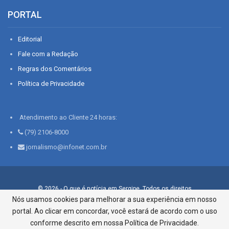
PORTAL
Editorial
Fale com a Redação
Regras dos Comentários
Política de Privacidade
Atendimento ao Cliente 24 horas:
(79) 2106-8000
jornalismo@infonet.com.br
© 2026 - O que é notícia em Sergipe. Todos os direitos
reservados.
Nós usamos cookies para melhorar a sua experiência em nosso
portal. Ao clicar em concordar, você estará de acordo com o uso
Infonet - Rua Monsenhor Silveira 276, Bairro São José |
Aracaju-SE, CEP 49015-030, Fone: 79.2106.8000 - CI Centro de
conforme descrito em nossa Política de Privacidade.