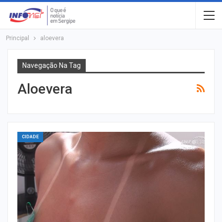
Principal
aloevera
Navegação Na Tag
Aloevera
CIDADE