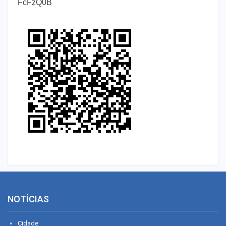
FcFzQ0B
NOTÍCIAS
Cidade