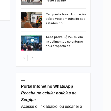
neste sábado
Campanha leva informação
o Bairro
sobre voto em trânsito aos
s de 4 kg
estados do…
Aena prevê R$ 275 mi em
 Viagem
investimentos no entorno
do Aeroporto de…
----
Portal Infonet no WhatsApp
Receba no celular notícias de
Sergipe
Acesse o link abaixo, ou escanei o