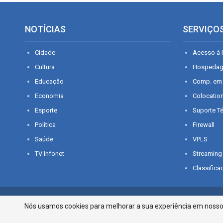
NOTÍCIAS
SERVIÇO
Cidade
Acesso à I
Cultura
Hospeda
Educação
Comp. em
Economia
Colocatio
Esporte
Suporte T
Política
Firewall
Saúde
VPLS
TV Infonet
Streaming
Classifica
© 2026 - O que é notícia em Sergipe. Todos os direitos reservados.
Nós usamos cookies para melhorar a sua experiência em nosso p