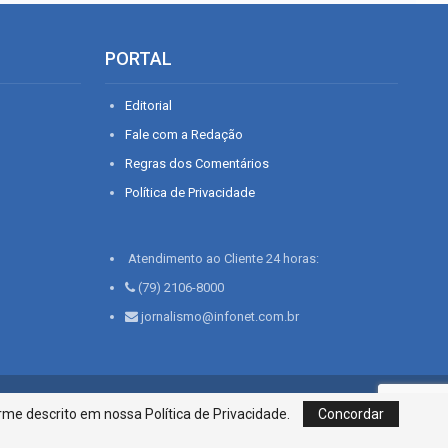
PORTAL
Editorial
Fale com a Redação
Regras dos Comentários
Política de Privacidade
Atendimento ao Cliente 24 horas:
(79) 2106-8000
jornalismo@infonet.com.br
76, Bairro São José | Aracaju-SE, CEP 49015-030, Fone: 79.2106.8000 - CI
me descrito em nossa Política de Privacidade.
Concordar
Centro de Informações LTDA