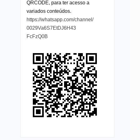
QRCODE, para ter acesso a
variados conteúdos.
https://whatsapp.com/channel/
0029Va6S7EtDJ6H43
FcFzQ0B