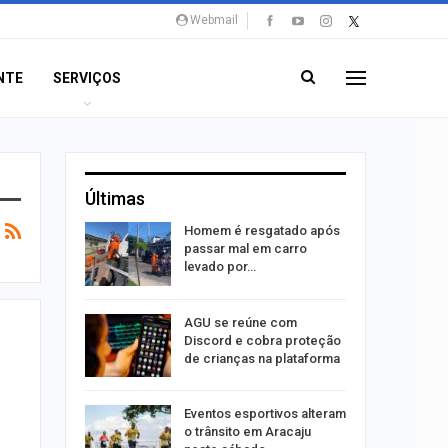
Webmail
NTE
SERVIÇOS
Últimas
Homem é resgatado após
trulha
passar mal em carro
o dia 15
levado por…
AGU se reúne com
o indica
Discord e cobra proteção
lgumas
de crianças na plataforma
m de…
Eventos esportivos alteram
o trânsito em Aracaju