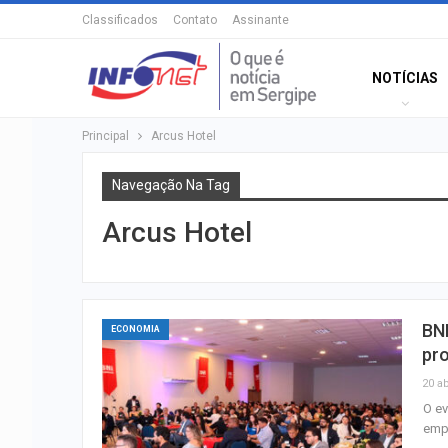
Classificados
Contato
Assinante
NOTÍCIAS
Principal
Arcus Hotel
Navegação Na Tag
Arcus Hotel
BNI
ECONOMIA
pro
20 ab
O ev
emp