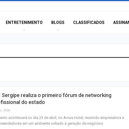
ENTRETENIMENTO
BLOGS
CLASSIFICADOS
ASSINA
Aracaju recebe
espetáculo da Pa
Canina no próxim
de…
 Sergipe realiza o primeiro fórum de networking
Previsão do temp
céu claro com a
fissional do estado
nuvens neste fi
r, 2026
ento acontecerá no dia 23 de abril, no Arcus Hotel, reunindo empresários e
Insaciável
reendedores em um ambiente voltado à geração de negócios