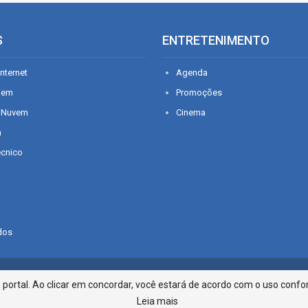
S
ENTRETENIMENTO
nternet
Agenda
gem
Promoções
 Nuvem
Cinema
n
écnico
dos
Infonet - Rua Monsenhor Silveira 2
ortal. Ao clicar em concordar, você estará de acordo com o uso confor
Leia mais