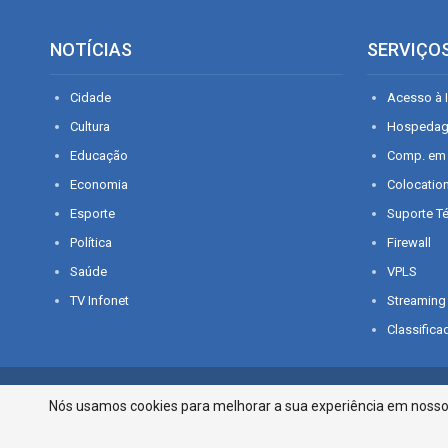
NOTÍCIAS
SERVIÇO
Cidade
Acesso à I
Cultura
Hospeda
Educação
Comp. em
Economia
Colocatio
Esporte
Suporte T
Política
Firewall
Saúde
VPLS
TV Infonet
Streaming
Classifica
© 2026 - O que é notícia em Sergipe. Todos os direitos reservados.
Nós usamos cookies para melhorar a sua experiência em nosso p