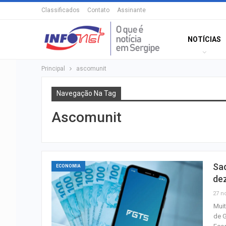
Classificados
Contato
Assinante
NOTÍCIAS
Principal
ascomunit
Navegação Na Tag
Ascomunit
Saq
ECONOMIA
de
27 n
Muit
de G