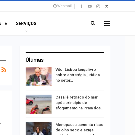
Webmail
NTE
SERVIÇOS
Últimas
 eclipses;
Vitor Lisboa lança livro
tir aos
sobre estratégia jurídica
no setor…
ação do
Casal é retirado do mar
dificulta
após princípio de
afogamento na Praia dos…
o
ida após
Menopausa aumento risco
ncionária
de olho seco e exige