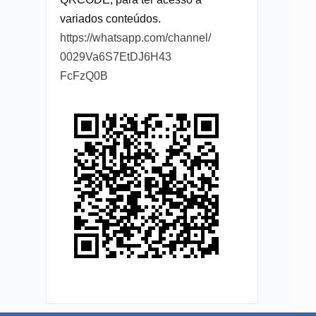
variados conteúdos.
https://whatsapp.com/channel/
0029Va6S7EtDJ6H43
FcFzQ0B