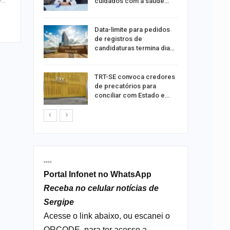
o…
cuidados com a saúde…
a Bruna
Data-limite para pedidos
o single
de registros de
candidaturas termina dia…
ar
TRT-SE convoca credores
acadas
de precatórios para
so
conciliar com Estado e…
----
Portal Infonet no WhatsApp
Receba no celular notícias de
Sergipe
Acesse o link abaixo, ou escanei o
QRCODE, para ter acesso a