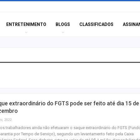
ENTRETENIMENTO
BLOGS
CLASSIFICADOS
ASSINA
Agosto terá dois
saiba como assis
fenômenos
Atraso na ampli
ue extraordinário do FGTS pode ser feito até dia 15 de
teste do pezinho 
zembro
diagnóstico da…
ov, 2022
os trabalhadores ainda não efetuaram o saque extraordinário do FGTS (Fund
Jovem é apreend
arantia por Tempo de Serviço), segundo um levantamento feito pela Caixa
se passar por fu