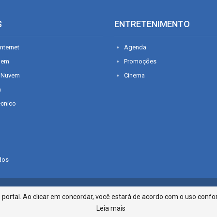
S
ENTRETENIMENTO
nternet
Agenda
gem
Promoções
 Nuvem
Cinema
n
écnico
dos
Infonet - Rua Monsenhor Silveira 2
ortal. Ao clicar em concordar, você estará de acordo com o uso confor
Leia mais