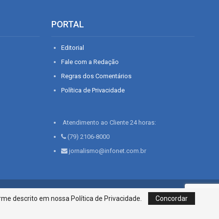
PORTAL
Editorial
Fale com a Redação
Regras dos Comentários
Política de Privacidade
Atendimento ao Cliente 24 horas:
(79) 2106-8000
jornalismo@infonet.com.br
76, Bairro São José | Aracaju-SE, CEP 49015-030, Fone: 79.2106.8000 - CI
me descrito em nossa Política de Privacidade.
Concordar
Centro de Informações LTDA