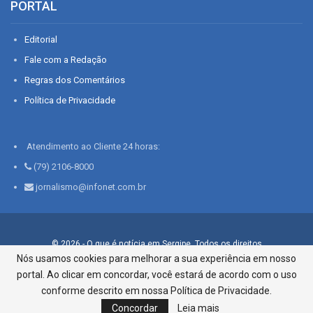
PORTAL
Editorial
Fale com a Redação
Regras dos Comentários
Política de Privacidade
Atendimento ao Cliente 24 horas:
(79) 2106-8000
jornalismo@infonet.com.br
© 2026 - O que é notícia em Sergipe. Todos os direitos
reservados.
Nós usamos cookies para melhorar a sua experiência em nosso
portal. Ao clicar em concordar, você estará de acordo com o uso
Infonet - Rua Monsenhor Silveira 276, Bairro São José |
Aracaju-SE, CEP 49015-030, Fone: 79.2106.8000 - CI Centro de
conforme descrito em nossa Política de Privacidade.
Informações LTDA
Concordar
Leia mais