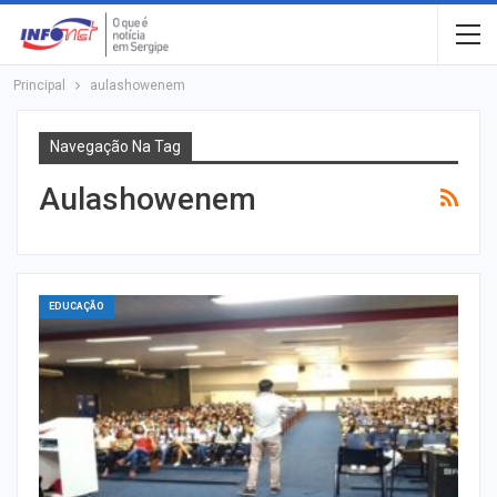
Principal
aulashowenem
Navegação Na Tag
Aulashowenem
EDUCAÇÃO