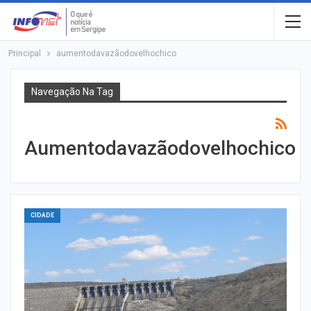
Principal
aumentodavazãodovelhochico
Navegação Na Tag
Aumentodavazãodovelhochico
CIDADE