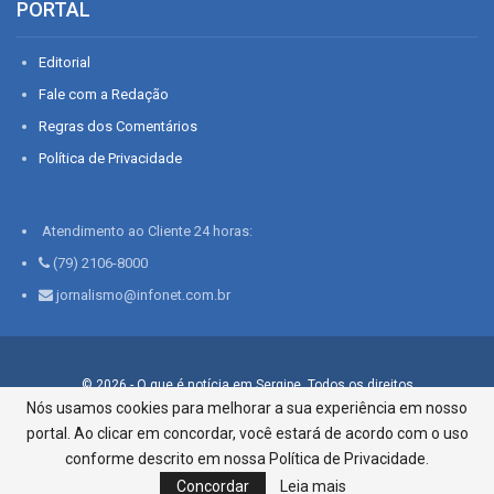
PORTAL
Editorial
Fale com a Redação
Regras dos Comentários
Política de Privacidade
Atendimento ao Cliente 24 horas:
(79) 2106-8000
jornalismo@infonet.com.br
© 2026 - O que é notícia em Sergipe. Todos os direitos
reservados.
Nós usamos cookies para melhorar a sua experiência em nosso
portal. Ao clicar em concordar, você estará de acordo com o uso
Infonet - Rua Monsenhor Silveira 276, Bairro São José |
Aracaju-SE, CEP 49015-030, Fone: 79.2106.8000 - CI Centro de
conforme descrito em nossa Política de Privacidade.
Informações LTDA
Concordar
Leia mais