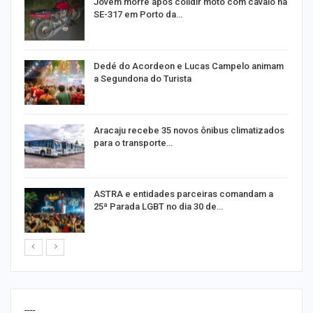
Jovem morre após colidir moto com cavalo na
SE-317 em Porto da…
Dedé do Acordeon e Lucas Campelo animam
a Segundona do Turista
ão
Aracaju recebe 35 novos ônibus climatizados
para o transporte…
ASTRA e entidades parceiras comandam a
25ª Parada LGBT no dia 30 de…
----