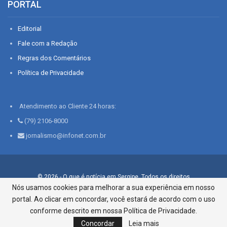
PORTAL
Editorial
Fale com a Redação
Regras dos Comentários
Política de Privacidade
Atendimento ao Cliente 24 horas:
(79) 2106-8000
jornalismo@infonet.com.br
© 2026 - O que é notícia em Sergipe. Todos os direitos
reservados.
Nós usamos cookies para melhorar a sua experiência em nosso
portal. Ao clicar em concordar, você estará de acordo com o uso
Infonet - Rua Monsenhor Silveira 276, Bairro São José |
Aracaju-SE, CEP 49015-030, Fone: 79.2106.8000 - CI Centro de
conforme descrito em nossa Política de Privacidade.
Informações LTDA
Concordar
Leia mais