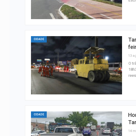
Escr
Tan
CIDADE
fei
13 a
O tr
18h3
rees
Hom
CIDADE
Ta
14 m