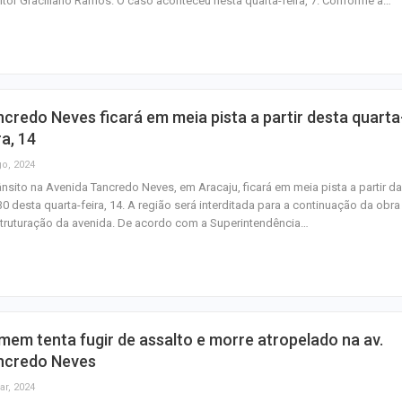
itor Graciliano Ramos. O caso aconteceu nesta quarta-feira, 7. Conforme a…
homenagem ao D
Maurício Manieri 
Aracaju a turnê
Inesquecível
credo Neves ficará em meia pista a partir desta quarta
Dia dos Pais: ce
ra, 14
milhões de pess
go, 2024
pretendem comp
ânsito na Avenida Tancredo Neves, em Aracaju, ficará em meia pista a partir d
0 desta quarta-feira, 14. A região será interditada para a continuação da obra
truturação da avenida. De acordo com a Superintendência…
em tenta fugir de assalto e morre atropelado na av.
ncredo Neves
ar, 2024