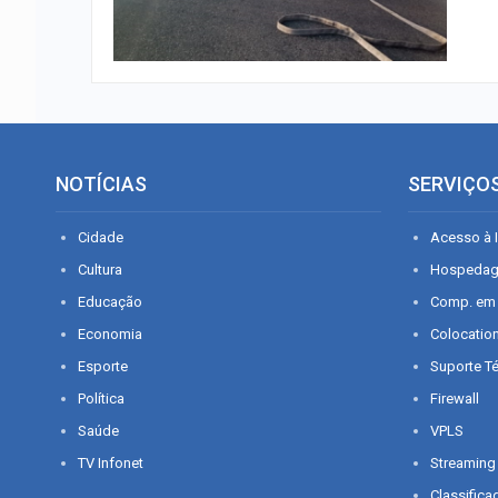
NOTÍCIAS
SERVIÇO
Cidade
Acesso à I
Cultura
Hospeda
Educação
Comp. em
Economia
Colocatio
Esporte
Suporte T
Política
Firewall
Saúde
VPLS
TV Infonet
Streaming
Classifica