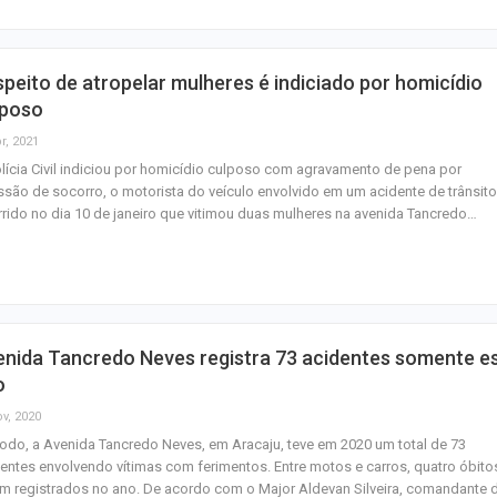
peito de atropelar mulheres é indiciado por homicídio
lposo
r, 2021
lícia Civil indiciou por homicídio culposo com agravamento de pena por
são de socorro, o motorista do veículo envolvido em um acidente de trânsito
rido no dia 10 de janeiro que vitimou duas mulheres na avenida Tancredo…
nida Tancredo Neves registra 73 acidentes somente e
o
ov, 2020
odo, a Avenida Tancredo Neves, em Aracaju, teve em 2020 um total de 73
entes envolvendo vítimas com ferimentos. Entre motos e carros, quatro óbito
m registrados no ano. De acordo com o Major Aldevan Silveira, comandante 