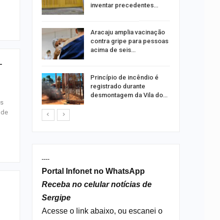
ia dos…
inventar precedentes…
traz a
Aracaju amplia vacinação
contra gripe para pessoas
acima de seis…
-
rca de 104
Princípio de incêndio é
oas
registrado durante
rar…
desmontagem da Vila do…
as
 de
----
Portal Infonet no WhatsApp
Receba no celular notícias de
Sergipe
Acesse o link abaixo, ou escanei o