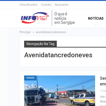
Classificados
Contato
Assinante
NOTÍCIAS
Principal
avenidatancredoneves
Navegação Na Tag
Avenidatancredoneves
Sem
CIDADE
em
7 ma
Um s
Arac