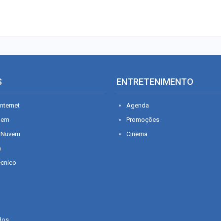
S
ENTRETENIMENTO
nternet
Agenda
gem
Promoções
 Nuvem
Cinema
n
écnico
dos