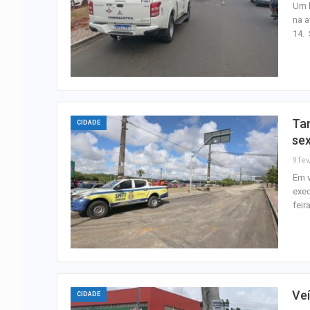
Um h
na a
14. 
Tan
CIDADE
sex
9 fev
Em v
exec
feir
Veí
CIDADE