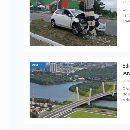
27 ja
Um v
Tanc
Tran
Edi
CIDADE
su
29 n
O ed
do M
sid