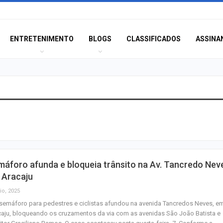
ENTRETENIMENTO
BLOGS
CLASSIFICADOS
ASSINA
Polícia Civil inve
acidente que ma
na BR-235 em…
Câmara de Itabai
áforo afunda e bloqueia trânsito na Av. Tancredo Nev
abre concurso 
 Aracaju
salários de até R$
io, 2025
emáforo para pedestres e ciclistas afundou na avenida Tancredos Neves, e
Filarmônica de I
aju, bloqueando os cruzamentos da via com as avenidas São João Batista e
realiza concert