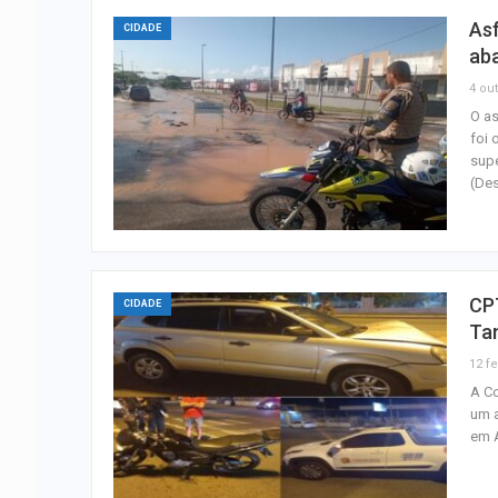
As
CIDADE
ab
4 out
O as
foi
sup
(De
CP
CIDADE
Ta
12 fe
A Co
um a
em A