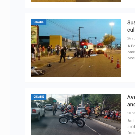
Sus
CIDADE
cu
26 ab
A Po
omis
ocor
Ave
CIDADE
an
20 n
Ao t
acid
fora