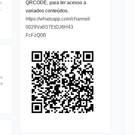
QRCODE, para ter acesso a
o
,
variados conteúdos.
https://whatsapp.com/channel/
0029Va6S7EtDJ6H43
FcFzQ0B
do
ta-