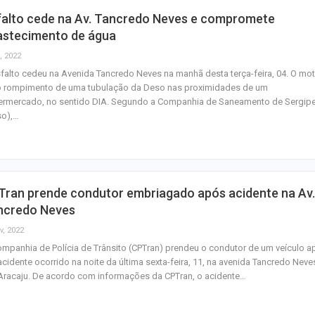
falto cede na Av. Tancredo Neves e compromete
astecimento de água
, 2022
falto cedeu na Avenida Tancredo Neves na manhã desta terça-feira, 04. O mot
 o rompimento de uma tubulação da Deso nas proximidades de um
ermercado, no sentido DIA. Segundo a Companhia de Saneamento de Sergip
so),…
Tran prende condutor embriagado após acidente na Av.
ncredo Neves
v, 2022
mpanhia de Polícia de Trânsito (CPTran) prendeu o condutor de um veículo a
cidente ocorrido na noite da última sexta-feira, 11, na avenida Tancredo Neve
racaju. De acordo com informações da CPTran, o acidente…