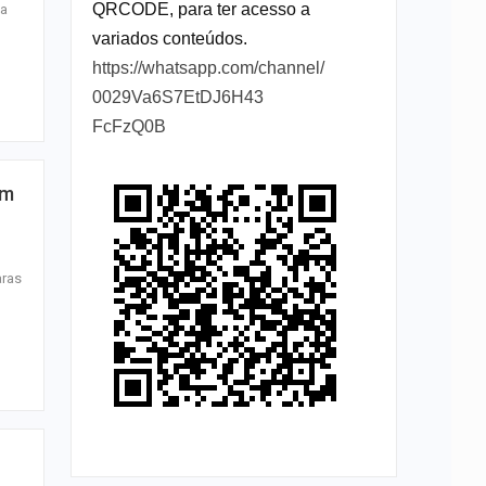
QRCODE, para ter acesso a
 a
variados conteúdos.
https://whatsapp.com/channel/
0029Va6S7EtDJ6H43
FcFzQ0B
am
aras