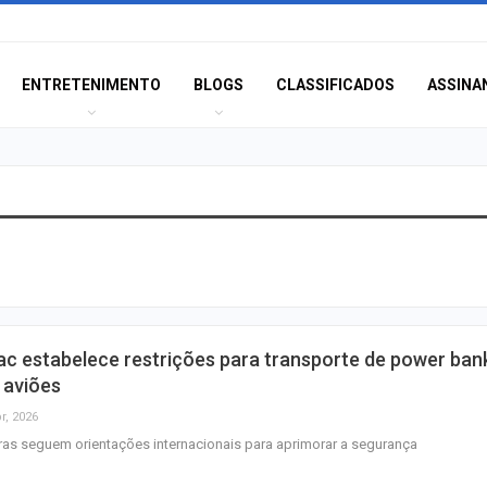
ENTRETENIMENTO
BLOGS
CLASSIFICADOS
ASSINA
Polícia Civil inve
acidente que ma
na BR-235 em…
Câmara de Itabai
c estabelece restrições para transporte de power ban
abre concurso 
 aviões
salários de até R$
r, 2026
as seguem orientações internacionais para aprimorar a segurança
Filarmônica de I
realiza concert