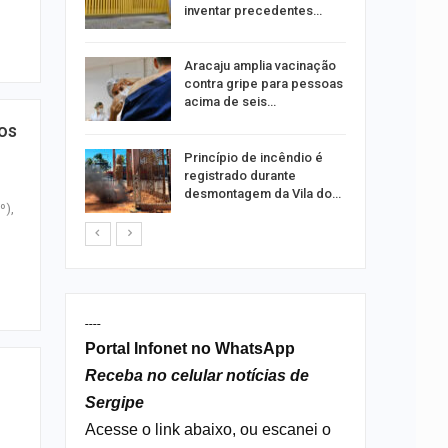
ia dos…
inventar precedentes…
traz a
Aracaju amplia vacinação
contra gripe para pessoas
acima de seis…
os
rca de 104
Princípio de incêndio é
oas
registrado durante
rar…
desmontagem da Vila do…
º),
----
Portal Infonet no WhatsApp
Receba no celular notícias de
Sergipe
Acesse o link abaixo, ou escanei o