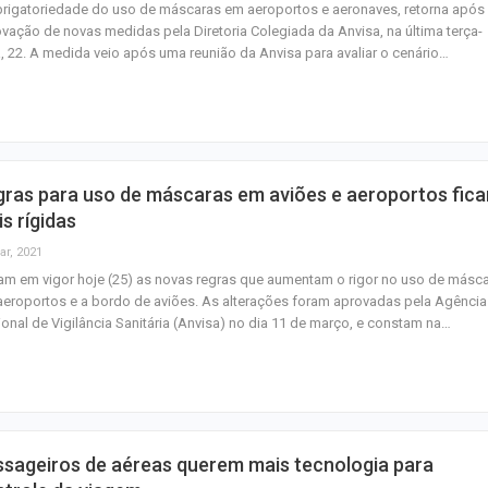
rigatoriedade do uso de máscaras em aeroportos e aeronaves, retorna após
vação de novas medidas pela Diretoria Colegiada da Anvisa, na última terça-
a, 22. A medida veio após uma reunião da Anvisa para avaliar o cenário…
gras para uso de máscaras em aviões e aeroportos fic
s rígidas
ar, 2021
am em vigor hoje (25) as novas regras que aumentam o rigor no uso de másc
eroportos e a bordo de aviões. As alterações foram aprovadas pela Agência
onal de Vigilância Sanitária (Anvisa) no dia 11 de março, e constam na…
sageiros de aéreas querem mais tecnologia para