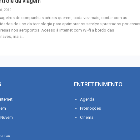
trole da viagem
t, 2019
sageiros de companhias aéreas querem, cada vez mais, contar com as
lidades do uso da tecnologia para aprimorar os serviços prestados por essa
esas nos aeroportos. Acesso à internet com Wi-fi a bordo das
onaves, mais…
S
ENTRETENIMENTO
nternet
Agenda
gem
Promoções
 Nuvem
Cinema
n
écnico