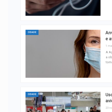
An
CIDADE
e a
1 ma
A Ag
a ob
toma
Uso
CIDADE
av
23 n