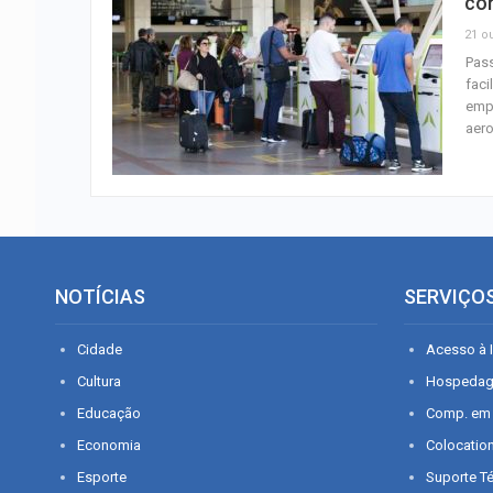
con
21 ou
Pas
faci
empr
aer
NOTÍCIAS
SERVIÇO
Cidade
Acesso à I
Cultura
Hospeda
Educação
Comp. em
Economia
Colocatio
Esporte
Suporte T