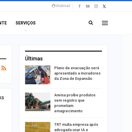
Webmail
NTE
SERVIÇOS
Últimas
stiga
Plano de evacuação será
tou casal
apresentado a moradores
da Zona de Expansão
aninha
Anvisa proíbe produtos
ks
com
sem registro que
 3 mil
prometiam
emagrecimento
tabaiana
TRT multa empresa após
o em
advogada usar IA e