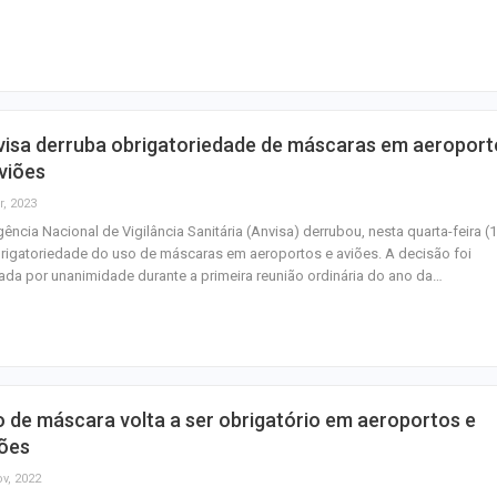
homenagem ao D
Maurício Manieri 
Aracaju a turnê
Inesquecível
visa derruba obrigatoriedade de máscaras em aeroport
Dia dos Pais: ce
viões
milhões de pess
r, 2023
pretendem comp
ência Nacional de Vigilância Sanitária (Anvisa) derrubou, nesta quarta-feira (1
rigatoriedade do uso de máscaras em aeroportos e aviões. A decisão foi
da por unanimidade durante a primeira reunião ordinária do ano da…
 de máscara volta a ser obrigatório em aeroportos e
iões
ov, 2022