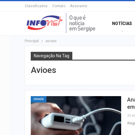
Classificados
Contato
Assinante
NOTÍCIAS
Principal
avioes
Navegação Na Tag
Avioes
Ana
CIDADE
em
25 ab
Regr