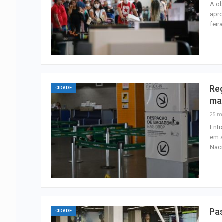
A ob
apro
feir
Re
CIDADE
mai
25 m
Entr
em a
Naci
Pas
CIDADE