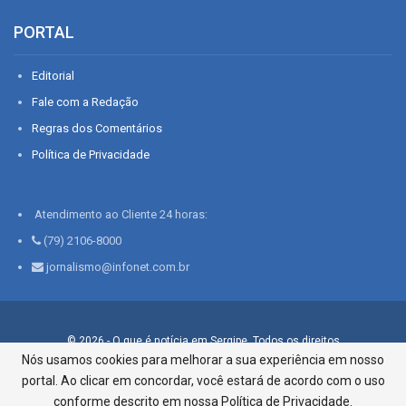
PORTAL
Editorial
Fale com a Redação
Regras dos Comentários
Política de Privacidade
Atendimento ao Cliente 24 horas:
(79) 2106-8000
jornalismo@infonet.com.br
© 2026 - O que é notícia em Sergipe. Todos os direitos
reservados.
Nós usamos cookies para melhorar a sua experiência em nosso
portal. Ao clicar em concordar, você estará de acordo com o uso
Infonet - Rua Monsenhor Silveira 276, Bairro São José |
Aracaju-SE, CEP 49015-030, Fone: 79.2106.8000 - CI Centro de
conforme descrito em nossa Política de Privacidade.