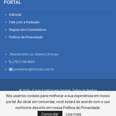
PORTAL
Editorial
Fale com a Redação
Regras dos Comentários
Política de Privacidade
Atendimento ao Cliente 24 horas:
(79) 2106-8000
jornalismo@infonet.com.br
© 2026 - O que é notícia em Sergipe. Todos os direitos
reservados.
Nós usamos cookies para melhorar a sua experiência em nosso
portal. Ao clicar em concordar, você estará de acordo com o uso
Infonet - Rua Monsenhor Silveira 276, Bairro São José |
Aracaju-SE, CEP 49015-030, Fone: 79.2106.8000 - CI Centro de
conforme descrito em nossa Política de Privacidade.
Informações LTDA
Concordar
Leia mais