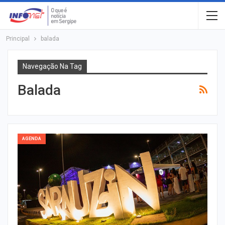
Principal
balada
Navegação Na Tag
Balada
AGENDA