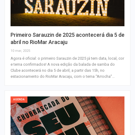
Primeiro Sarauzin de 2025 acontecerá dia 5 de
abril no RioMar Aracaju
10 mar, 2025
Agora é oficial: o primeiro Sarauzin de 2025 já tem data, local, cor
e tema confirmados! A nova edição da balada de samba do
Clube acontecerá no dia 5 de abril, a partir das 15h, no
estacionamento do RioMar Aracaju, com o tema “Arrocha”…
AGENDA