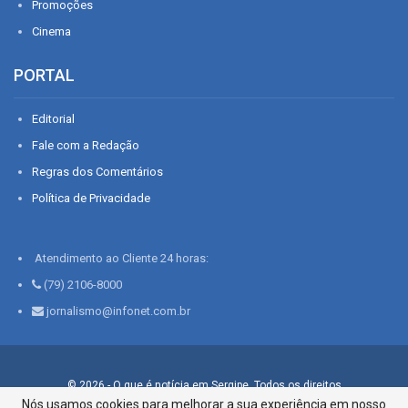
Promoções
Cinema
PORTAL
Editorial
Fale com a Redação
Regras dos Comentários
Política de Privacidade
Atendimento ao Cliente 24 horas:
(79) 2106-8000
jornalismo@infonet.com.br
© 2026 - O que é notícia em Sergipe. Todos os direitos
reservados.
Nós usamos cookies para melhorar a sua experiência em nosso