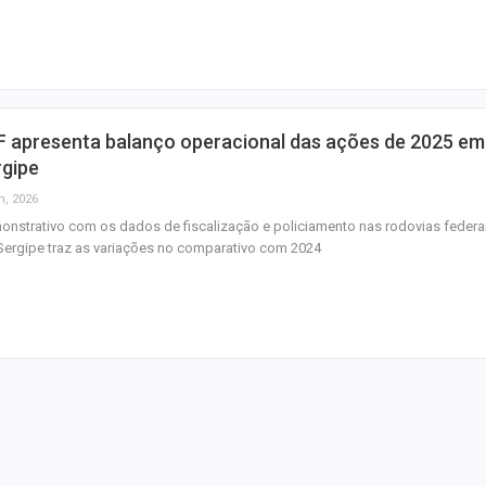
homenagem ao D
Maurício Manieri 
Aracaju a turnê
Inesquecível
F apresenta balanço operacional das ações de 2025 em
Dia dos Pais: ce
rgipe
milhões de pess
n, 2026
pretendem comp
nstrativo com os dados de fiscalização e policiamento nas rodovias federa
ergipe traz as variações no comparativo com 2024