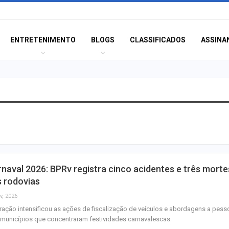
ENTRETENIMENTO
BLOGS
CLASSIFICADOS
ASSINA
Polícia Civil inve
acidente que ma
na BR-235 em…
Câmara de Itabai
naval 2026: BPRv registra cinco acidentes e três morte
abre concurso 
 rodovias
salários de até R$
v, 2026
ação intensificou as ações de fiscalização de veículos e abordagens a pess
Filarmônica de I
municípios que concentraram festividades carnavalescas
realiza concert