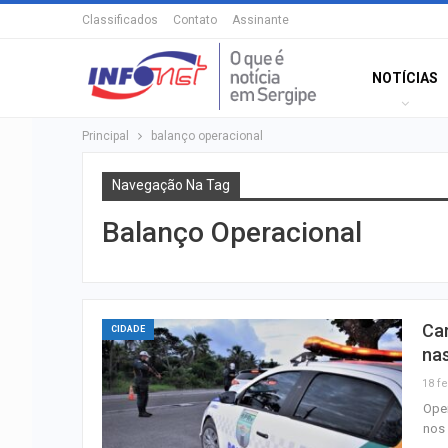
Classificados
Contato
Assinante
NOTÍCIAS
Principal
balanço operacional
Navegação Na Tag
Balanço Operacional
Car
CIDADE
nas
18 fe
Oper
nos 