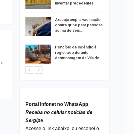
ia dos…
inventar precedentes…
traz a
Aracaju amplia vacinação
contra gripe para pessoas
acima de seis…
rca de 104
Princípio de incêndio é
oas
registrado durante
rar…
desmontagem da Vila do…
is
----
Portal Infonet no WhatsApp
Receba no celular notícias de
Sergipe
Acesse o link abaixo, ou escanei o