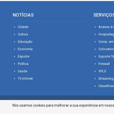
NOTÍCIAS
SERVIÇO
Cidade
Acesso à I
Cultura
Hospeda
Educação
Comp. em
Economia
Colocatio
Esporte
Suporte T
Política
Firewall
Saúde
VPLS
TV Infonet
Streaming
Classifica
© 2026 - O que é notícia em Sergipe. Todos os direitos reservados.
Nós usamos cookies para melhorar a sua experiência em nosso p