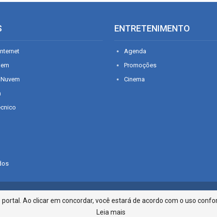
S
ENTRETENIMENTO
nternet
Agenda
gem
Promoções
 Nuvem
Cinema
n
écnico
dos
Infonet - Rua Monsenhor Silveira 2
ortal. Ao clicar em concordar, você estará de acordo com o uso confor
Leia mais