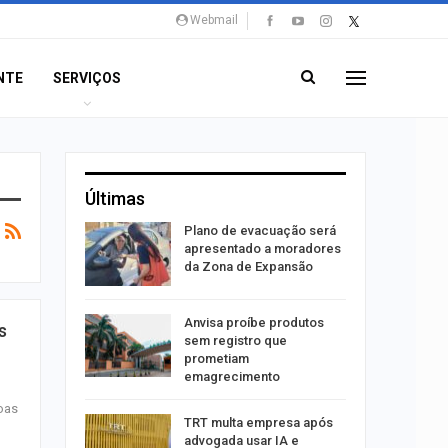
Webmail
NTE
SERVIÇOS
Últimas
stiga
Plano de evacuação será
tou casal
apresentado a moradores
da Zona de Expansão
aninha
Anvisa proíbe produtos
s
com
sem registro que
 3 mil
prometiam
emagrecimento
oas
tabaiana
TRT multa empresa após
o em
advogada usar IA e