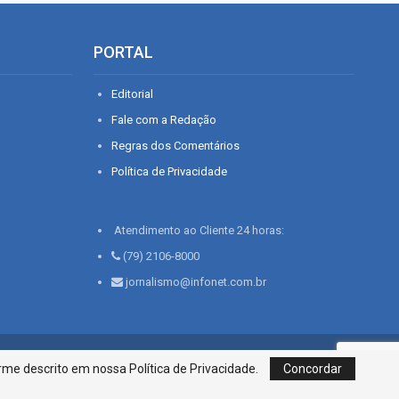
PORTAL
Editorial
Fale com a Redação
Regras dos Comentários
Política de Privacidade
Atendimento ao Cliente 24 horas:
(79) 2106-8000
jornalismo@infonet.com.br
76, Bairro São José | Aracaju-SE, CEP 49015-030, Fone: 79.2106.8000 - CI
me descrito em nossa Política de Privacidade.
Concordar
Centro de Informações LTDA