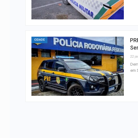
PR
CIDADE
Se
22 ja
Demo
em S