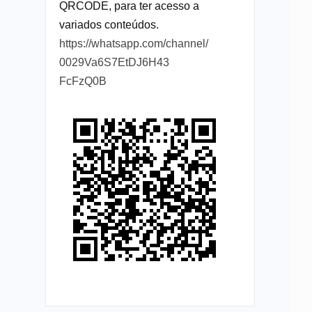
QRCODE, para ter acesso a
variados conteúdos.
https://whatsapp.com/channel/
0029Va6S7EtDJ6H43
FcFzQ0B