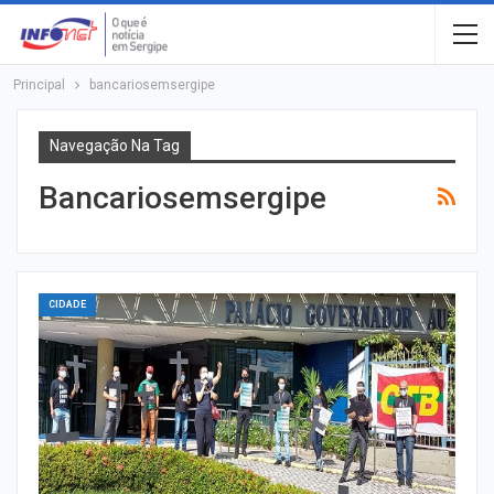
Principal
bancariosemsergipe
Navegação Na Tag
Bancariosemsergipe
CIDADE