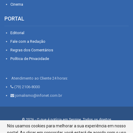
Cinema
PORTAL
Editorial
Fale com a Redação
Regras dos Comentários
Política de Privacidade
Atendimento ao Cliente 24 horas:
(79) 2106-8000
jornalismo@infonet.com.br
© 2026 - O que é notícia em Sergipe. Todos os direitos
reservados.
Nós usamos cookies para melhorar a sua experiência em nosso
portal. Ao clicar em concordar, você estará de acordo com o uso