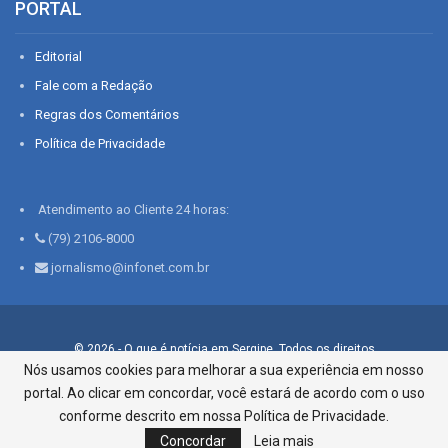
PORTAL
Editorial
Fale com a Redação
Regras dos Comentários
Política de Privacidade
Atendimento ao Cliente 24 horas:
(79) 2106-8000
jornalismo@infonet.com.br
© 2026 - O que é notícia em Sergipe. Todos os direitos
reservados.
Nós usamos cookies para melhorar a sua experiência em nosso
portal. Ao clicar em concordar, você estará de acordo com o uso
Infonet - Rua Monsenhor Silveira 276, Bairro São José |
Aracaju-SE, CEP 49015-030, Fone: 79.2106.8000 - CI Centro de
conforme descrito em nossa Política de Privacidade.
Informações LTDA
Concordar
Leia mais