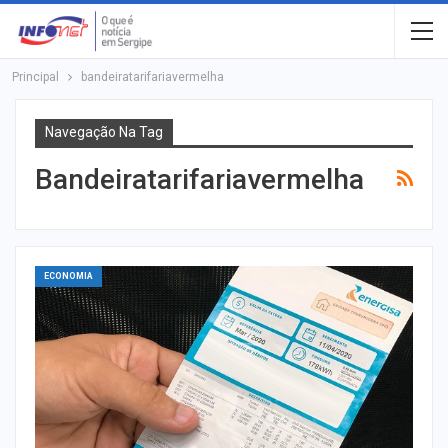
Principal
bandeiratarifariavermelha
Navegação Na Tag
Bandeiratarifariavermelha
ECONOMIA